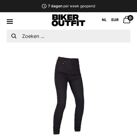
7 dagen
per week geopend
0
NL
EUR