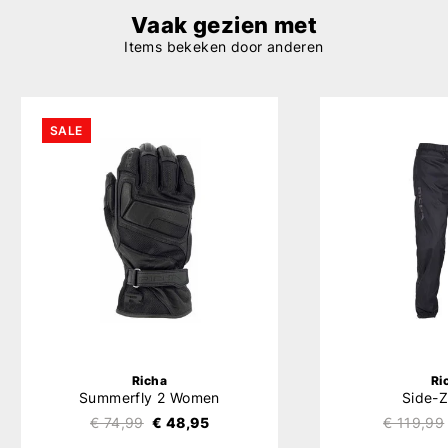
Vaak gezien met
Items bekeken door anderen
SALE
Richa
Ri
Summerfly 2 Women
Side-Z
€ 74,99
€ 48,95
€ 119,99