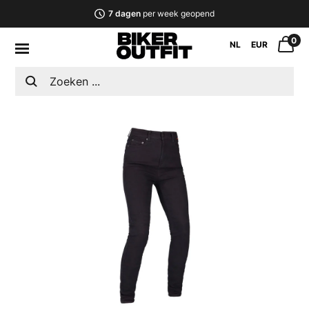
7 dagen
per week geopend
0
NL
EUR