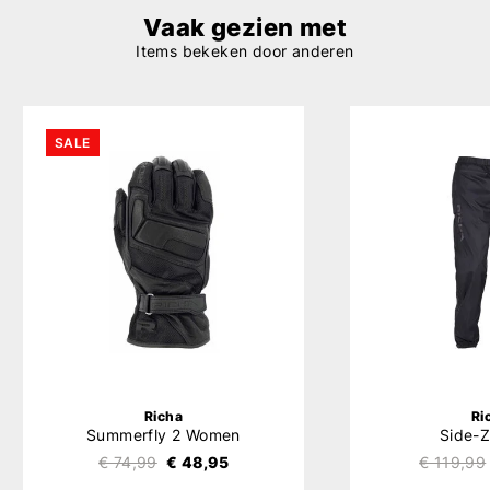
Vaak gezien met
Items bekeken door anderen
SALE
Richa
Ri
Summerfly 2 Women
Side-Z
€ 74,99
€ 48,95
€ 119,99