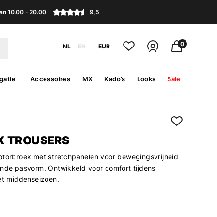
an 10.00 - 20.00
9,5
0
NL
EN
EUR
gatie
Accessoires
MX
Kado’s
Looks
Sale
 TROUSERS
otorbroek met stretchpanelen voor bewegingsvrijheid
ende pasvorm. Ontwikkeld voor comfort tijdens
het middenseizoen.