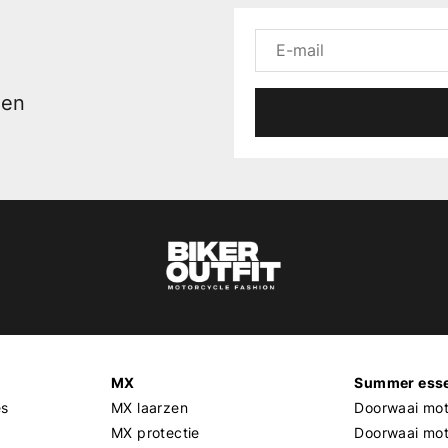
men
MX
Summer esse
es
MX laarzen
Doorwaai mot
MX protectie
Doorwaai mo