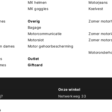
MX helmen
Motorjeans
MX goggles
Koelvest
mes
Overig
Zomer motor
Bagage
Motorcommunicatie
Zomer motorl
Motorslot
Zomer motor
en dames
Motor gehoorbescherming
Motoronderh
es
Outlet
mes
Giftcard
Onze winkel
j?
Netwerkweg 33
1033 MV Amsterdam
 Biker Outfit
s