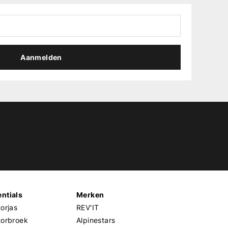
Aanmelden
ntials
Merken
orjas
REV'IT
torbroek
Alpinestars