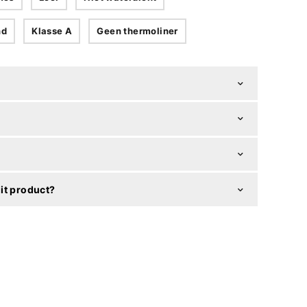
nd
Klasse A
Geen thermoliner
it product?