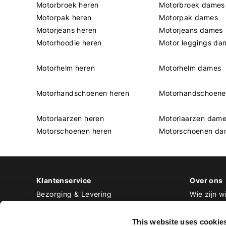
Motorbroek heren
Motorbroek dames
Motorpak heren
Motorpak dames
Motorjeans heren
Motorjeans dames
Motorhoodie heren
Motor leggings da
Motorhelm heren
Motorhelm dames
Motorhandschoenen heren
Motorhandschoen
Motorlaarzen heren
Motorlaarzen dam
Motorschoenen heren
Motorschoenen da
Klantenservice
Over ons
Bezorging & Levering
Wie zijn wi
Retourneren & Ruilen
Contact
Betalen
Werken bij
This website uses cookie