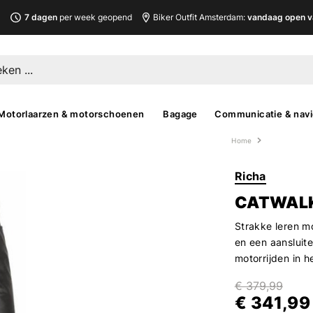
L
7 dagen
per week geopend
Biker Outfit Amsterdam:
vandaag open v
Motorlaarzen & motorschoenen
Bagage
Communicatie & navi
Home
Richa
CATWALK
Strakke leren m
en een aansluit
motorrijden in 
€ 379,99
€ 341,99