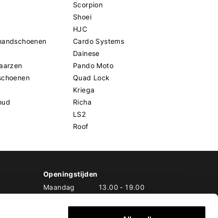
Scorpion
Shoei
HJC
handschoenen
Cardo Systems
Dainese
aarzen
Pando Moto
schoenen
Quad Lock
Kriega
oud
Richa
LS2
Roof
Openingstijden
Maandag
13.00
-
19.00
Dinsdag
10.00
-
19.00
Woensdag
10.00
-
19.00