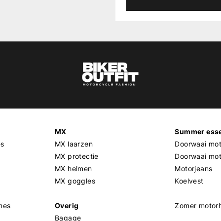
MX
Summer esse
es
MX laarzen
Doorwaai mot
MX protectie
Doorwaai mo
MX helmen
Motorjeans
MX goggles
Koelvest
mes
Overig
Zomer motor
Bagage