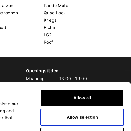
aarzen
Pando Moto
schoenen
Quad Lock
Kriega
oud
Richa
LS2
Roof
Openingstijden
Maandag
13.00
-
19.00
Dinsdag
10.00
-
19.00
Woensdag
10.00
-
19.00
Allow all
Donderdag
10.00
-
20.00
alyse our
Vrijdag
10.00
-
20.00
ing and
Zaterdag
10.00
-
17.00
Allow selection
Zondag
10.00
-
17.00
r that