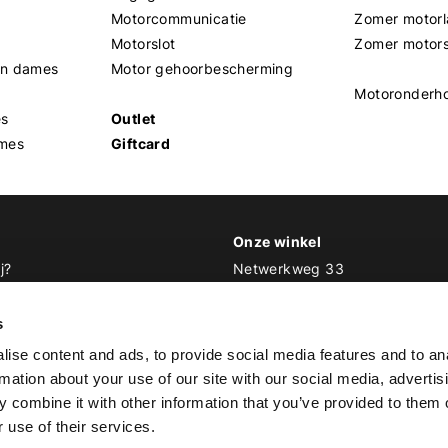
Motorcommunicatie
Zomer motorl
Motorslot
Zomer motor
en dames
Motor gehoorbescherming
Motoronderh
es
Outlet
mes
Giftcard
Onze winkel
j?
Netwerkweg 33
1033 MV Amsterdam
 Biker Outfit
s
E
info@bikeroutfit.nl
ise content and ads, to provide social media features and to an
T 020 493 03 67
rmation about your use of our site with our social media, advertis
 combine it with other information that you’ve provided to them o
 use of their services.