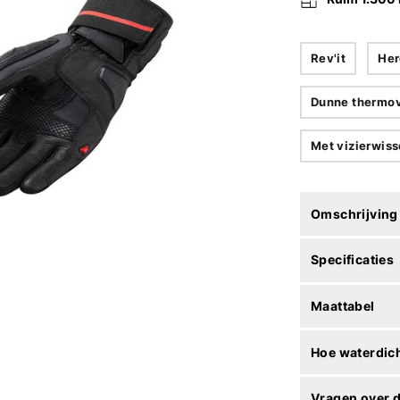
Rev'it
Her
Dunne thermo
Met vizierwiss
Omschrijving
Specificaties
Maattabel
Hoe waterdich
Vragen over d