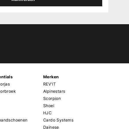
ntials
Merken
orjas
REV'IT
torbroek
Alpinestars
Scorpion
Shoei
HJC
handschoenen
Cardo Systems
Dainese