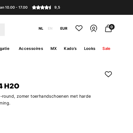
an 10.00 - 17.00
9,5
0
NL
EN
EUR
gatie
Accessoires
MX
Kado’s
Looks
Sale
4 H2O
ll-round, zomer toerhandschoenen met harde
ming.