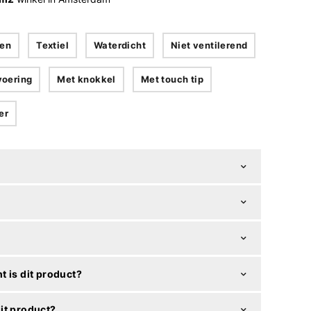
en
Textiel
Waterdicht
Niet ventilerend
voering
Met knokkel
Met touch tip
er
t is dit product?
it product?