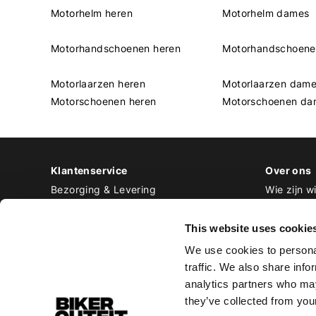
Motorhelm heren
Motorhelm dames
Motorhandschoenen heren
Motorhandschoen
Motorlaarzen heren
Motorlaarzen dam
Motorschoenen heren
Motorschoenen da
Klantenservice
Over ons
Bezorging & Levering
Wie zijn wi
Retourneren & Ruilen
Contact
Betalen
Werken bij
This website uses cookie
Bestellen & Voorraad
We use cookies to personal
Alle veelgestelde vragen
traffic. We also share info
Disclaimer
analytics partners who may
Algemene voorwaarden
they’ve collected from your
Privacy Policy