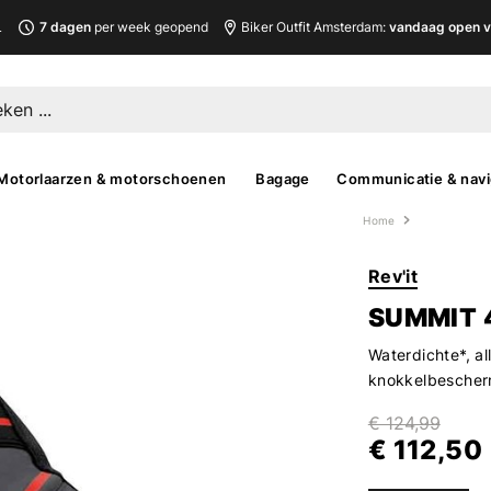
L
7 dagen
per week geopend
Biker Outfit Amsterdam:
vandaag open v
Motorlaarzen & motorschoenen
Bagage
Communicatie & navi
Home
Rev'it
SUMMIT 
Waterdichte*, a
knokkelbescher
€ 124,99
€ 112,50