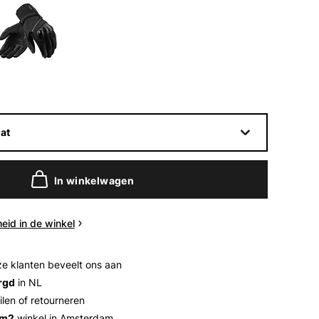
at
In winkelwagen
eid in de winkel
e klanten beveelt ons aan
rgd
in NL
ilen of retourneren
 m2
winkel in Amsterdam