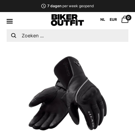
7 dagen
per week geopend
0
NL
EUR