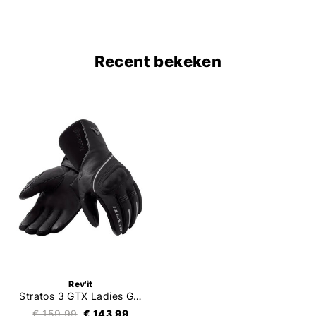
Recent bekeken
Rev'it
Stratos 3 GTX Ladies Gloves
€ 159,99
€ 143,99