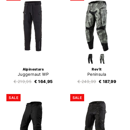
Alpinestars
Rev'it
Juggernaut WP
Peninsula
€ 219,95
€ 164,95
€ 249,99
€ 187,99
SALE
SALE