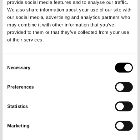
provide social media features and to analyse our traffic.
We also share information about your use of our site with
our social media, advertising and analytics partners who
may combine it with other information that you’ve
provided to them or that they’ve collected from your use
of their services.
Alpinestars
Richa
Stella ST-7 2L GTX Trousers
Arc GTX Trousers
€ 549,95
€ 412,95
€ 549,99
€ 349,99
Consent
Necessary
Selection
SALE
Preferences
Statistics
Marketing