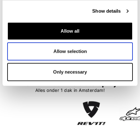
Richa
Show details
Armada GTX Pro Trousers
€ 749,99
€ 524,99
Allow all
Allow selection
23 items
Only necessary
Merken waar we trots op zijn
Alles onder 1 dak in Amsterdam!