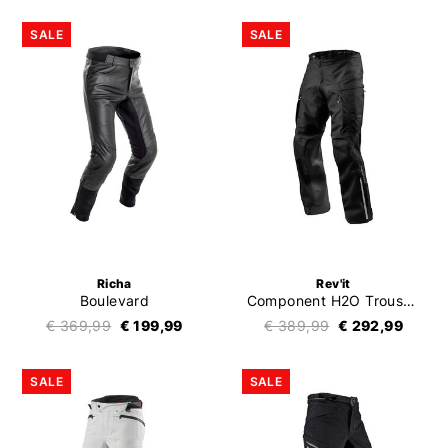
SALE
SALE
Richa
Rev'it
Boulevard
Component H2O Trousers
€ 369,99
€ 199,99
€ 389,99
€ 292,99
SALE
SALE