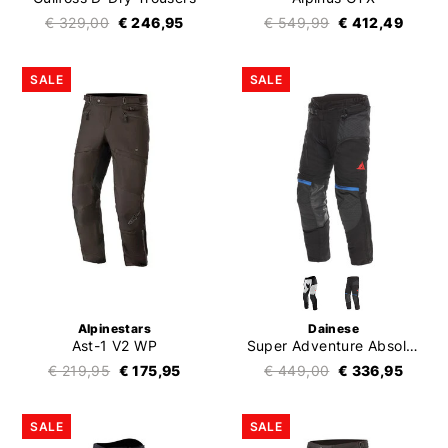
€ 329,00
€ 246,95
€ 549,99
€ 412,49
SALE
SALE
Alpinestars
Dainese
Ast-1 V2 WP
Super Adventure Absoluteshell Trousers
€ 219,95
€ 175,95
€ 449,00
€ 336,95
SALE
SALE