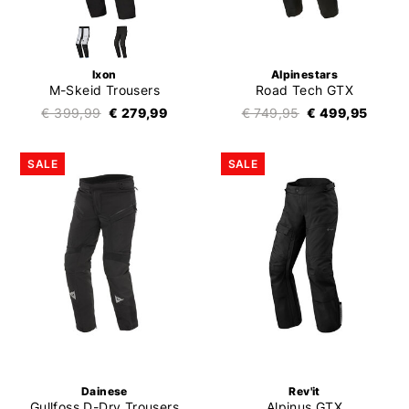
Ixon
Alpinestars
M-Skeid Trousers
Road Tech GTX
€ 399,99
€ 279,99
€ 749,95
€ 499,95
SALE
SALE
Dainese
Rev'it
Gullfoss D-Dry Trousers
Alpinus GTX