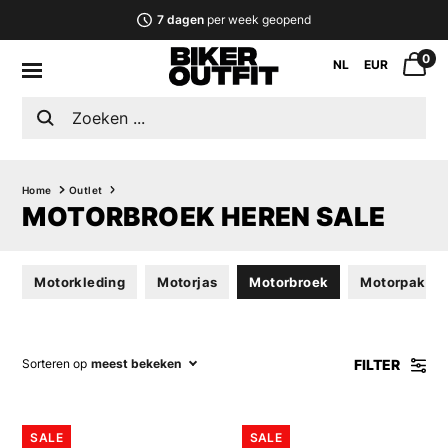
7 dagen
per week geopend
0
NL
EUR
Home
Outlet
MOTORBROEK HEREN SALE
Motorkleding
Motorjas
Motorbroek
Motorpak
FILTER
Sorteren op
meest bekeken
SALE
SALE