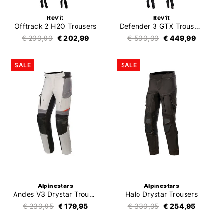
Rev'it
Rev'it
Offtrack 2 H2O Trousers
Defender 3 GTX Trousers
€ 299,99
€ 202,99
€ 599,99
€ 449,99
SALE
SALE
Alpinestars
Alpinestars
Andes V3 Drystar Trousers
Halo Drystar Trousers
€ 239,95
€ 179,95
€ 339,95
€ 254,95