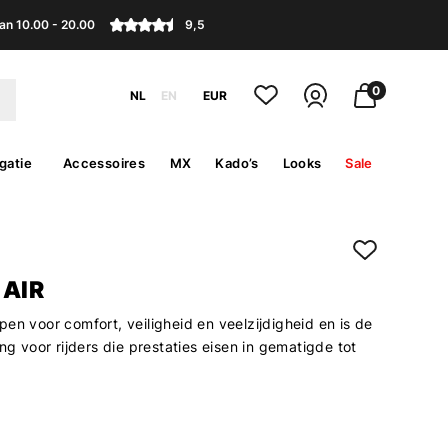
an 10.00 - 20.00
9,5
0
NL
EN
EUR
gatie
Accessoires
MX
Kado’s
Looks
Sale
 AIR
en voor comfort, veiligheid en veelzijdigheid en is de
ing voor rijders die prestaties eisen in gematigde tot
.