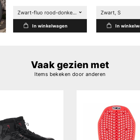
Zwart-fluo rood-donkerrood (1365), S
Zwart, S
In winkelwagen
In winkel
Vaak gezien met
Items bekeken door anderen