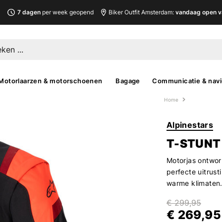
L
7 dagen
per week geopend
Biker Outfit Amsterdam:
vandaag open v
Motorlaarzen & motorschoenen
Bagage
Communicatie & navi
Home
Alpinestars
T-STUNT
Motorjas ontworp
perfecte uitrust
warme klimaten
€ 299,95
€ 269,95