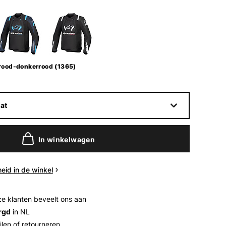
rood-donkerrood (1365)
at
In winkelwagen
eid in de winkel
e klanten beveelt ons aan
rgd
in NL
ilen of retourneren