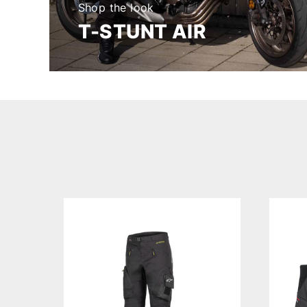
Shop the look
T-STUNT AIR
rt, W28
Zwart (10), 6 = 38
In winkelwagen
In winkelwagen