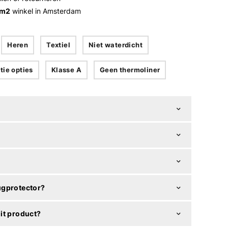
 m2
winkel in Amsterdam
Heren
Textiel
Niet waterdicht
tie opties
Klasse A
Geen thermoliner
ugprotector?
it product?