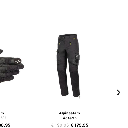
ars
Alpinestars
 V2
Acteon
80,95
€ 199,95
€ 179,95