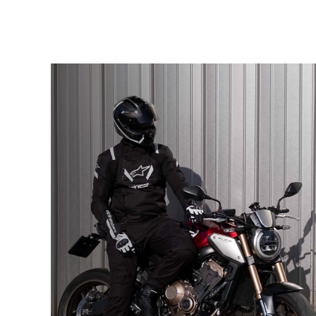
Alpinestars
Alpinestars
Acteon
Faster 4
€ 199,95
€ 179,95
€ 159,95
€ 143,95