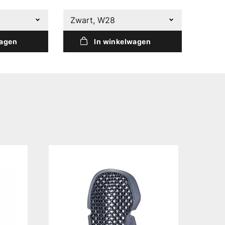
Zwart, W28
Zwart
wagen
In winkelwagen