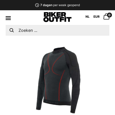
7 dagen
per week geopend
0
NL
EUR