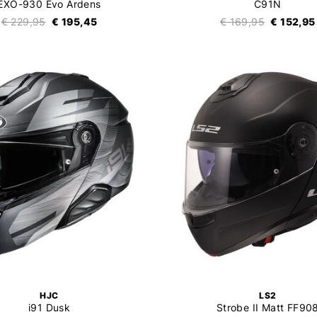
EXO-930 Evo Ardens
C91N
€ 229,95
€ 195,45
€ 169,95
€ 152,95
HJC
LS2
i91 Dusk
Strobe II Matt FF90