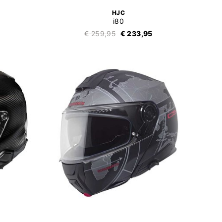
HJC
i80
€ 259,95
€ 233,95