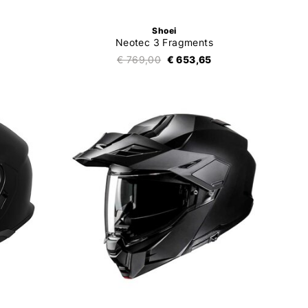
Shoei
Neotec 3 Fragments
5
€ 769,00
€ 653,65