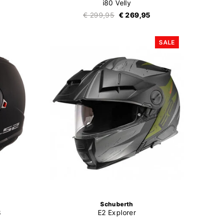
i80 Velly
€ 299,95
€ 269,95
SALE
Schuberth
8
E2 Explorer