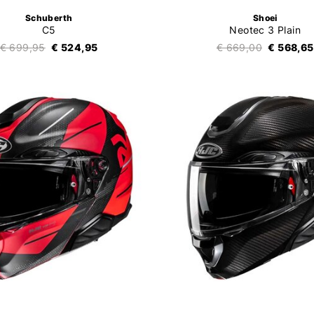
Schuberth
Shoei
C5
Neotec 3 Plain
€ 699,95
€ 524,95
€ 669,00
€ 568,65