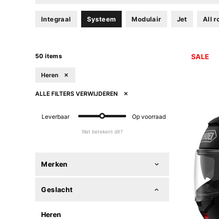
Integraal
Systeem
Modulair
Jet
All 
50 items
SALE
Heren
ALLE FILTERS VERWIJDEREN
Leverbaar
Op voorraad
Wat betekent dit?
Merken
Geslacht
Heren