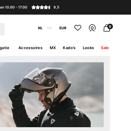
an 10.00 - 17.00
9,5
0
NL
EN
EUR
gatie
Accessoires
MX
Kado’s
Looks
Sale