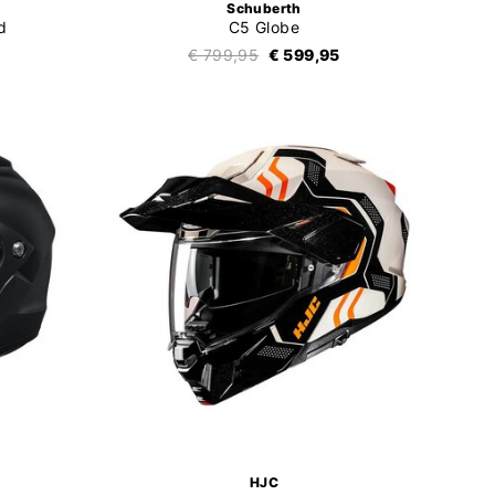
Schuberth
d
C5 Globe
€ 799,95
€ 599,95
HJC