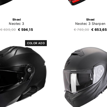
Shoei
Shoei
Neotec 3
Neotec 3 Sharpen
€ 699,00
€ 594,15
€ 769,00
€ 653,65
COLOR ADD