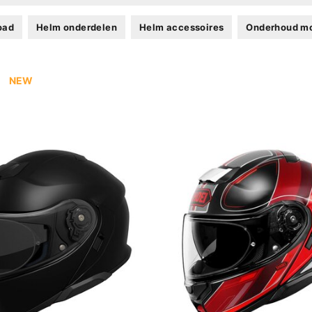
road
Helm onderdelen
Helm accessoires
Onderhoud m
NEW