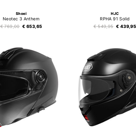
Shoei
HJC
Neotec 3 Anthem
RPHA 91 Solid
€ 769,00
€ 653,65
€ 549,95
€ 439,9