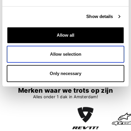
Scorpion
Scorpion
Belfast Evo Drive Fast
EXO-City II Solid
Show details
€ 199,95
€ 169,95
€ 129,95
€ 110,45
Allow all
1
2
3
4
Allow selection
76 items
Only necessary
Merken waar we trots op zijn
Alles onder 1 dak in Amsterdam!