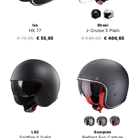
Ixs
Shoei
HX 77
J-Cruise 3 Plain
€ 79,95
€ 55,95
€ 549,00
€ 466,65
LS2
Scorpion
Spitfire II Solid
Belfast Evo Carbon