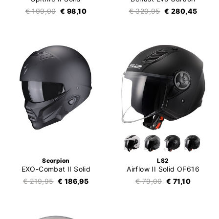
€ 109,00
€ 98,10
€ 329,95
€ 280,45
Scorpion
LS2
EXO-Combat II Solid
Airflow II Solid OF616
€ 219,95
€ 186,95
€ 79,00
€ 71,10