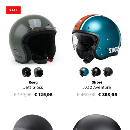
SALE
Roeg
Shoei
Jett Gloss
J.O2 Aventure
€ 179,00
€ 125,95
€ 469,00
€ 398,65