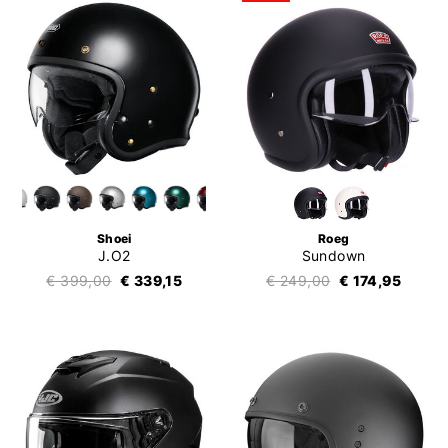
Shoei
Roeg
J.O2
Sundown
€ 399,00
€ 339,15
€ 249,00
€ 174,95