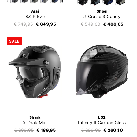
Arai
Shoei
SZ-R Evo
J-Cruise 3 Candy
€ 749,95
€ 649,95
€ 549,00
€ 466,65
SALE
Shark
LS2
X-Drak Mat
Infinity II Carbon Gloss
€ 289,95
€ 189,95
€ 289,00
€ 260,10