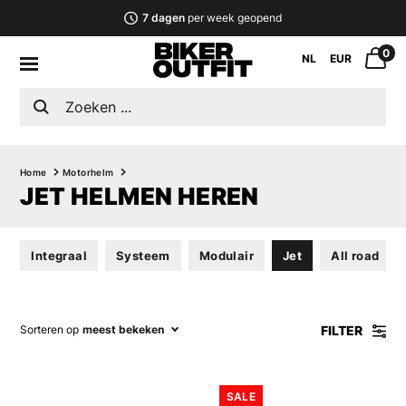
7 dagen
per week geopend
0
NL
EUR
Home
Motorhelm
JET HELMEN HEREN
Integraal
Systeem
Modulair
Jet
All road
FILTER
Sorteren op
meest bekeken
SALE