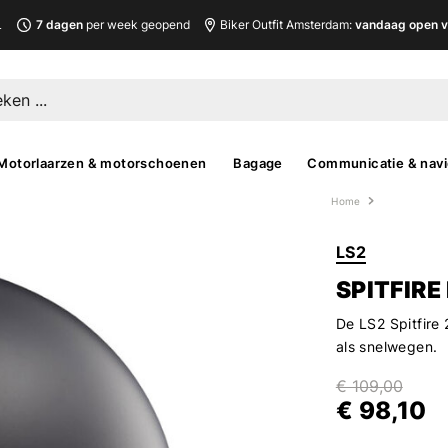
L
7 dagen
per week geopend
Biker Outfit Amsterdam:
vandaag open v
Motorlaarzen & motorschoenen
Bagage
Communicatie & navi
Home
LS2
SPITFIRE
De LS2 Spitfire
als snelwegen.
€ 109,00
€ 98,10