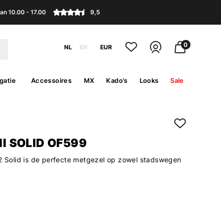
an 10.00 - 17.00
9,5
0
NL
EN
EUR
gatie
Accessoires
MX
Kado’s
Looks
Sale
 II SOLID OF599
 2 Solid is de perfecte metgezel op zowel stadswegen