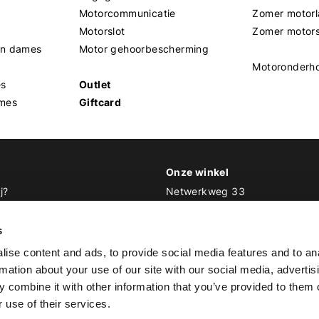
Motorcommunicatie
Zomer motorl
Motorslot
Zomer motor
en dames
Motor gehoorbescherming
Motoronderh
es
Outlet
mes
Giftcard
Onze winkel
j?
Netwerkweg 33
1033 MV Amsterdam
 Biker Outfit
s
E
info@bikeroutfit.nl
ise content and ads, to provide social media features and to an
T 020 493 03 67
rmation about your use of our site with our social media, advertis
 combine it with other information that you’ve provided to them o
 use of their services.