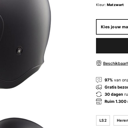
Kleur:
Matzwart
Kies jouw ma
Beschikbaarh
97%
van onz
Gratis bezo
30 dagen
ru
Ruim 1.300
LS2
Here