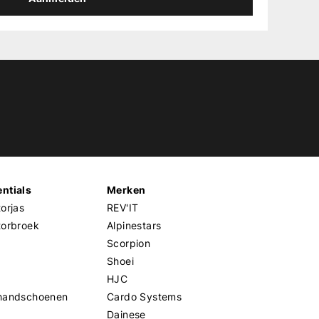
ntials
Merken
orjas
REV'IT
torbroek
Alpinestars
Scorpion
Shoei
HJC
handschoenen
Cardo Systems
Dainese