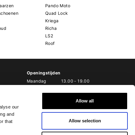
aarzen
Pando Moto
schoenen
Quad Lock
Kriega
oud
Richa
LS2
Roof
Openingstijden
Maandag
13.00
-
19.00
Dinsdag
10.00
-
19.00
Woensdag
10.00
-
19.00
Allow all
Donderdag
10.00
-
20.00
alyse our
Vrijdag
10.00
-
20.00
ing and
Zaterdag
10.00
-
17.00
Allow selection
Zondag
10.00
-
17.00
r that