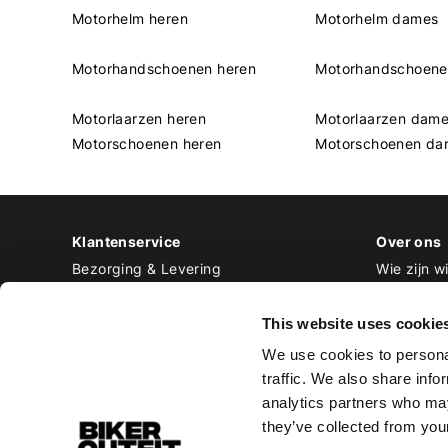
Motorhelm heren
Motorhelm dames
Motorhandschoenen heren
Motorhandschoen
Motorlaarzen heren
Motorlaarzen dam
Motorschoenen heren
Motorschoenen da
Klantenservice
Over ons
Bezorging & Levering
Wie zijn wi
Retourneren & Ruilen
Contact
Betalen
Werken bij
This website uses cookie
Bestellen & Voorraad
We use cookies to personal
Alle veelgestelde vragen
traffic. We also share info
Disclaimer
analytics partners who may
Algemene voorwaarden
they’ve collected from your
Privacy Policy