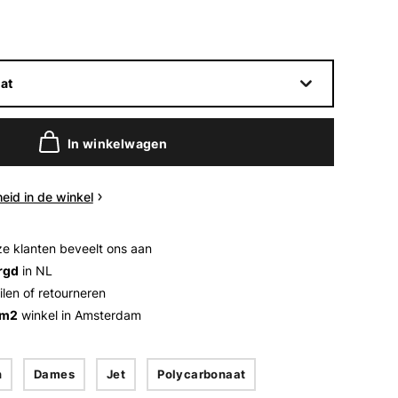
at
In winkelwagen
eid in de winkel
e klanten beveelt ons aan
rgd
in NL
ilen of retourneren
 m2
winkel in Amsterdam
n
Dames
Jet
Polycarbonaat