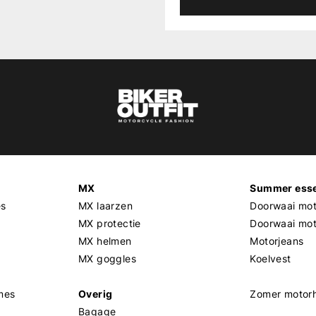
MX
Summer esse
es
MX laarzen
Doorwaai mot
MX protectie
Doorwaai mo
MX helmen
Motorjeans
MX goggles
Koelvest
mes
Overig
Zomer motor
Bagage