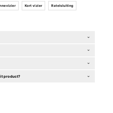
nnevizier
Kort vizier
Ratelsluiting
it product?