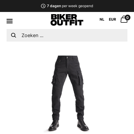
7 dagen
per week geopend
0
NL
EUR