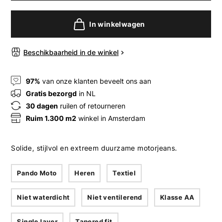
In winkelwagen
Beschikbaarheid in de winkel
97%
van onze klanten beveelt ons aan
Gratis bezorgd
in NL
30 dagen
ruilen of retourneren
Ruim 1.300 m2
winkel in Amsterdam
Solide, stijlvol en extreem duurzame motorjeans.
Pando Moto
Heren
Textiel
Niet waterdicht
Niet ventilerend
Klasse AA
Single layer
Tapered fit