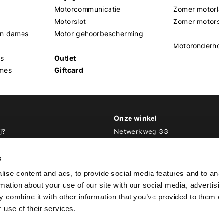
Motorcommunicatie
Zomer motorl
Motorslot
Zomer motor
en dames
Motor gehoorbescherming
Motoronderh
es
Outlet
mes
Giftcard
Onze winkel
j?
Netwerkweg 33
1033 MV Amsterdam
 Biker Outfit
s
E
info@bikeroutfit.nl
ise content and ads, to provide social media features and to an
T 020 493 03 67
rmation about your use of our site with our social media, advertis
 combine it with other information that you’ve provided to them o
 use of their services.