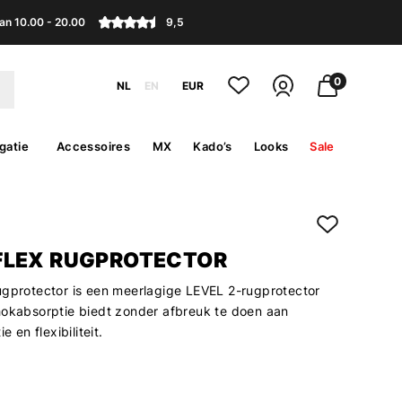
an 10.00 - 20.00
9,5
0
NL
EN
EUR
gatie
Accessoires
MX
Kado’s
Looks
Sale
LEX RUGPROTECTOR
ugprotector is een meerlagige LEVEL 2-rugprotector
hokabsorptie biedt zonder afbreuk te doen aan
e en flexibiliteit.