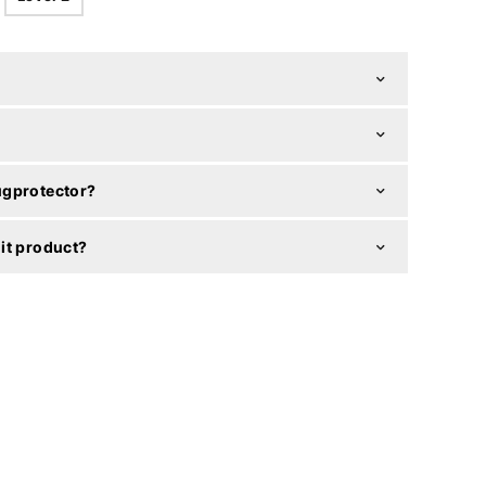
ugprotector?
it product?