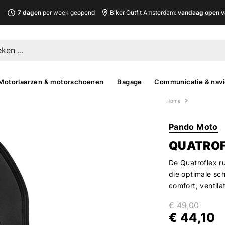
L
7 dagen
per week geopend
Biker Outfit Amsterdam:
vandaag open v
Motorlaarzen & motorschoenen
Bagage
Communicatie & navi
Home
Pando Moto
QUATROF
De Quatroflex r
die optimale sc
comfort, ventilati
€ 49,00
€ 44,10