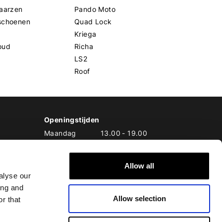
aarzen
Pando Moto
schoenen
Quad Lock
Kriega
oud
Richa
LS2
Roof
Openingstijden
Maandag
13.00
-
19.00
Dinsdag
10.00
-
19.00
Woensdag
10.00
-
19.00
Allow all
Donderdag
10.00
-
20.00
alyse our
Vrijdag
10.00
-
20.00
ing and
Zaterdag
10.00
-
17.00
Allow selection
Zondag
10.00
-
17.00
r that