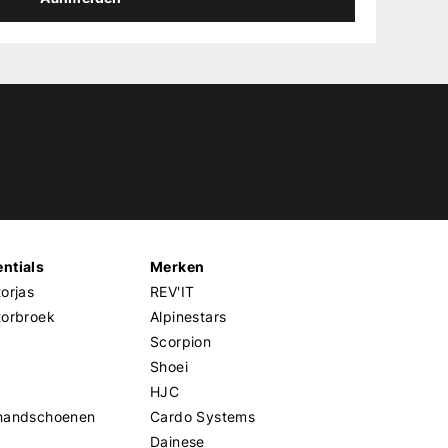
ntials
Merken
orjas
REV'IT
torbroek
Alpinestars
Scorpion
Shoei
HJC
handschoenen
Cardo Systems
Dainese