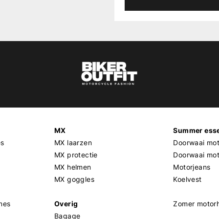
MX
Summer esse
es
MX laarzen
Doorwaai mot
MX protectie
Doorwaai mo
MX helmen
Motorjeans
MX goggles
Koelvest
mes
Overig
Zomer motor
Bagage