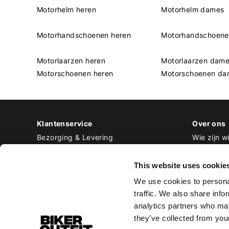
Motorhelm heren
Motorhelm dames
Motorhandschoenen heren
Motorhandschoen
Motorlaarzen heren
Motorlaarzen dam
Motorschoenen heren
Motorschoenen da
Klantenservice
Over ons
Bezorging & Levering
Wie zijn wi
Retourneren & Ruilen
Contact
Betalen
Werken bij
This website uses cookie
Bestellen & Voorraad
We use cookies to personal
Alle veelgestelde vragen
traffic. We also share info
Disclaimer
analytics partners who may
Algemene voorwaarden
they’ve collected from your
Privacy Policy