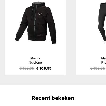
Macna
Ma
Nuclone
Ri
€ 139,95
€ 109,95
€ 139,95
Recent bekeken