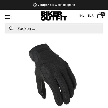
7 dagen
per week geopend
0
NL
EUR