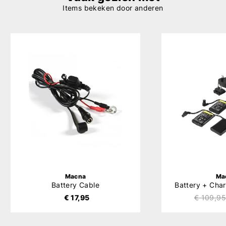
Items bekeken door anderen
Macna
Ma
Battery Cable
Battery + Char
€ 17,95
€ 109,95