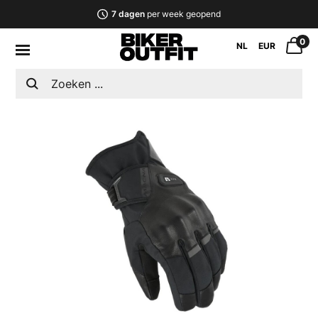
7 dagen
per week geopend
0
NL
EUR