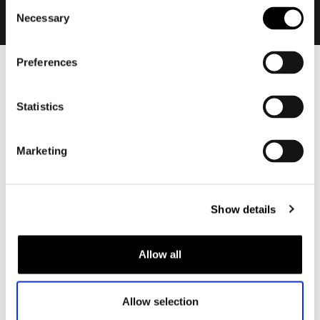
Consent
Necessary
Selection
Preferences
Heren
Motorkleding heren
Statistics
Motorjas heren
Motorbroek heren
Marketing
Motorpak heren
Motorjeans heren
Motorhoodie heren
Show details
Motorhelm heren
Allow all
Motorhandschoenen heren
Allow selection
Motorlaarzen heren