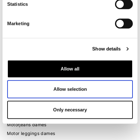
Motorhoodie heren
Statistics
Motorhelm heren
Marketing
Motorhandschoenen heren
Show details
Motorlaarzen heren
Motorschoenen heren
Allow all
Dames
Allow selection
Motorkleding dames
Motorjas dames
Motorbroek dames
Only necessary
Motorpak dames
Motorjeans dames
Motor leggings dames