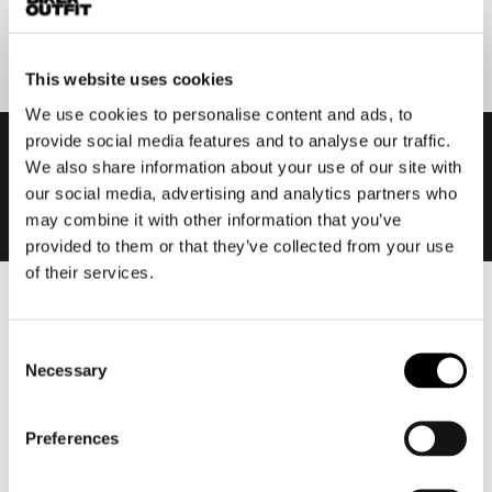
Aanmelden
This website uses cookies
We use cookies to personalise content and ads, to
provide social media features and to analyse our traffic.
We also share information about your use of our site with
our social media, advertising and analytics partners who
may combine it with other information that you’ve
provided to them or that they’ve collected from your use
of their services.
Heren
Motorkleding heren
Consent
Necessary
Selection
Motorjas heren
Motorbroek heren
Preferences
Motorpak heren
Motorjeans heren