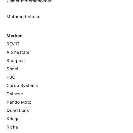
Zomer motorschoenen
Motoronderhoud
Merken
REV'IT
Alpinestars
Scorpion
Shoei
HJC
Cardo Systems
Dainese
Pando Moto
Quad Lock
Kriega
Richa