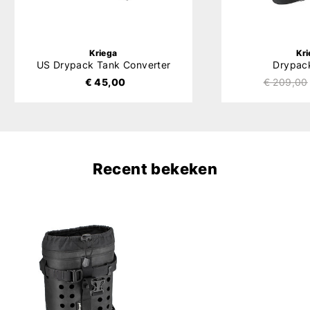
Kriega
Kr
US Drypack Tank Converter
Drypac
€ 45,00
€ 209,00
Recent bekeken