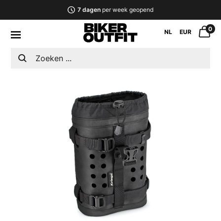
7 dagen
per week geopend
0
NL
EUR