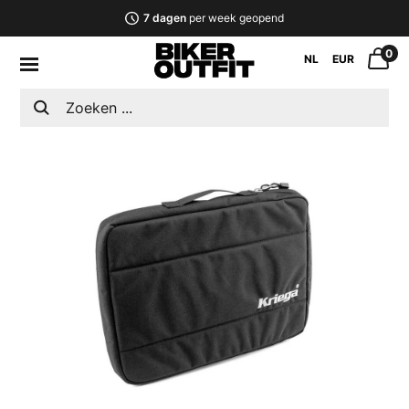
7 dagen
per week geopend
0
NL
EUR