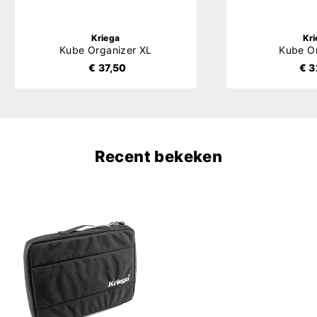
Kriega
Kr
Kube Organizer XL
Kube O
€ 37,50
€ 3
Recent bekeken