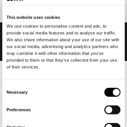
This website uses cookies
We use cookies to personalise content and ads, to
provide social media features and to analyse our traffic.
We also share information about your use of our site with
our social media, advertising and analytics partners who
may combine it with other information that you’ve
provided to them or that they’ve collected from your use
of their services.
Heren
Motorkleding heren
Consent
Motorjas heren
Necessary
Selection
Motorbroek heren
Motorpak heren
Preferences
Motorjeans heren
Motorhoodie heren