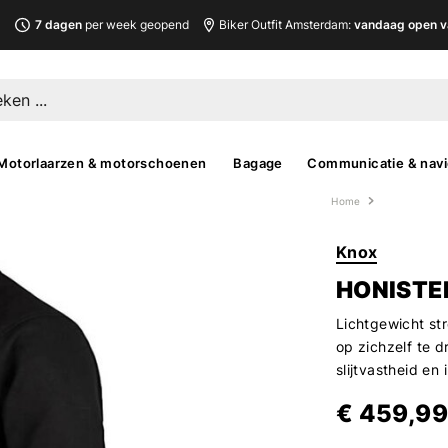
L
7 dagen
per week geopend
Biker Outfit Amsterdam:
vandaag open v
Motorlaarzen & motorschoenen
Bagage
Communicatie & navi
Home
Knox
HONISTE
Lichtgewicht st
op zichzelf te d
slijtvastheid e
€ 459,99