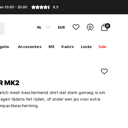
an 10.00 - 20.00
9,5
0
NL
EN
EUR
gatie
Accessoires
MX
Kado’s
Looks
Sale
R MK2
retch mesh beschermend shirt dat sterk genoeg is om
ragen tijdens het rijden, of onder een jas voor extra
n impactbescherming.