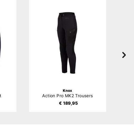
Knox
t
Action Pro MK2 Trousers
U
€ 189,95