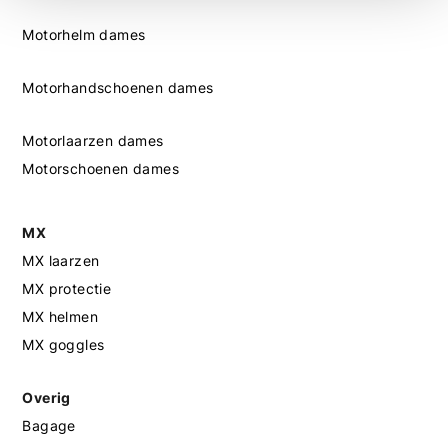
Motorhelm dames
Als je twijfelt over je maat, raden we aan om het product te
passen wanneer mogelijk. Heb je vragen of wil je advies?
Neem gerust contact met ons op, we helpen je graag.
Motorhandschoenen dames
Motorlaarzen dames
Motorschoenen dames
MX
MX laarzen
MX protectie
MX helmen
MX goggles
Overig
Bagage