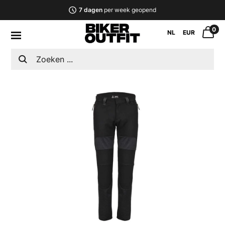
7 dagen
per week geopend
0
NL
EUR