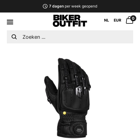
7 dagen
per week geopend
0
NL
EUR