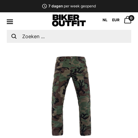
7 dagen
per week geopend
0
NL
EUR