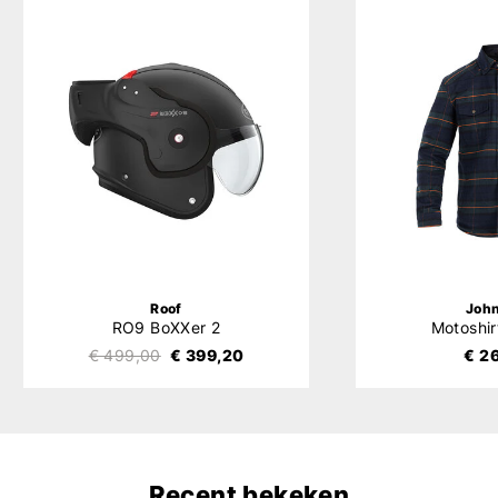
Roof
Joh
RO9 BoXXer 2
Motoshir
€ 499,00
€ 399,20
€ 2
Recent bekeken