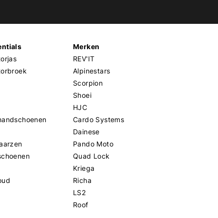
ntials
Merken
orjas
REV'IT
torbroek
Alpinestars
Scorpion
Shoei
HJC
handschoenen
Cardo Systems
Dainese
aarzen
Pando Moto
schoenen
Quad Lock
Kriega
oud
Richa
LS2
Roof