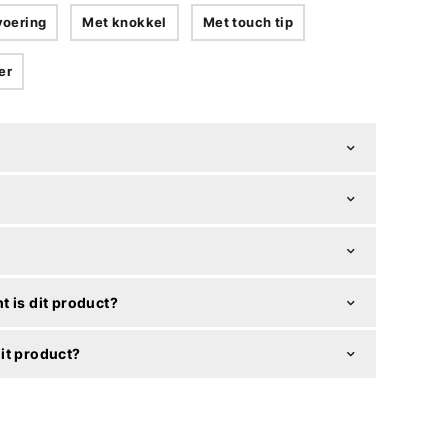
voering
Met knokkel
Met touch tip
er
t is dit product?
it product?