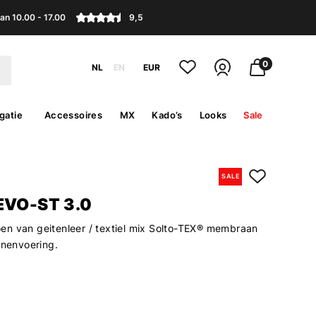
an 10.00 - 17.00
9,5
0
NL
EN
EUR
gatie
Accessoires
MX
Kado’s
Looks
Sale
SALE
EVO-ST 3.0
n van geitenleer / textiel mix Solto-TEX® membraan
nnenvoering.