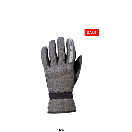
SALE
Ixs