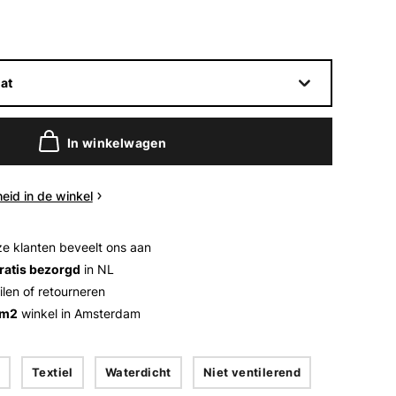
at
In winkelwagen
eid in de winkel
e klanten beveelt ons aan
ratis bezorgd
in NL
ilen of retourneren
 m2
winkel in Amsterdam
Textiel
Waterdicht
Niet ventilerend