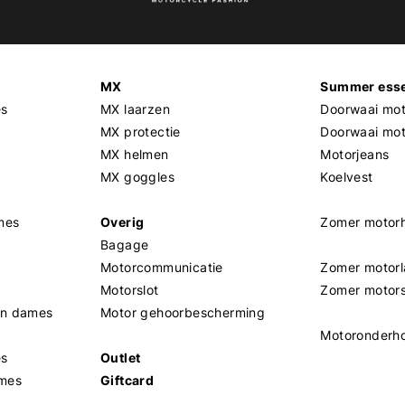
MX
Summer esse
es
MX laarzen
Doorwaai mot
MX protectie
Doorwaai mo
MX helmen
Motorjeans
MX goggles
Koelvest
mes
Overig
Zomer motor
Bagage
Motorcommunicatie
Zomer motorl
Motorslot
Zomer motor
en dames
Motor gehoorbescherming
Motoronderh
es
Outlet
mes
Giftcard