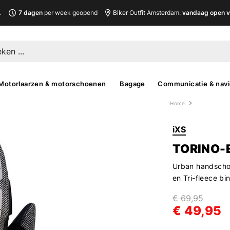
L
7 dagen
per week geopend
Biker Outfit Amsterdam:
vandaag open v
Motorlaarzen & motorschoenen
Bagage
Communicatie & navi
Home
iXS
TORINO-
Urban handschoe
en Tri-fleece bi
€ 69,95
€ 49,95