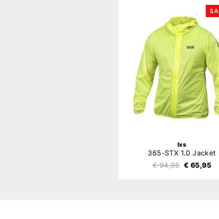
SA
Ixs
365-STX 1.0 Jacket
€ 94,95
€ 65,95