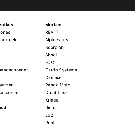
ntials
Merken
orjas
REV'IT
torbroek
Alpinestars
Scorpion
Shoei
HJC
handschoenen
Cardo Systems
Dainese
aarzen
Pando Moto
schoenen
Quad Lock
Kriega
oud
Richa
LS2
Roof