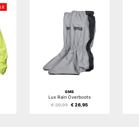
LE
GMS
Lux Rain Overboots
€ 29,95
€ 26,95