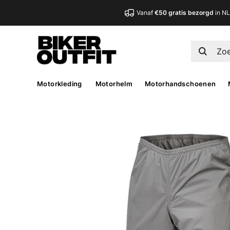
Vanaf
€50 gratis bezorgd
in N
Motorkleding
Motorhelm
Motorhandschoenen