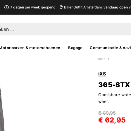
L
7 dagen
per week geopend
Biker Outfit Amsterdam:
vandaag open v
Motorlaarzen & motorschoenen
Bagage
Communicatie & navi
Home
iXS
365-STX
Onmisbare water
weer.
€ 89,95
€ 62,95