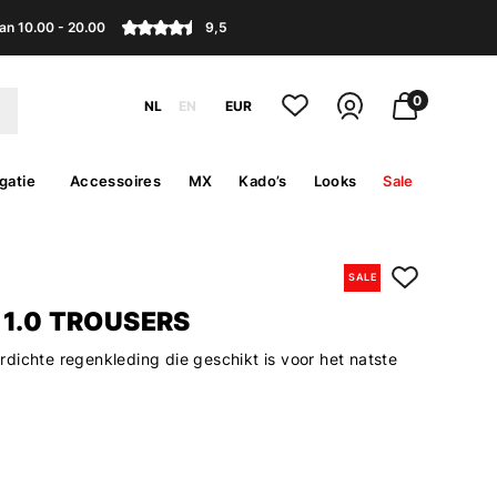
an 10.00 - 20.00
9,5
0
NL
EN
EUR
gatie
Accessoires
MX
Kado’s
Looks
Sale
SALE
 1.0 TROUSERS
dichte regenkleding die geschikt is voor het natste