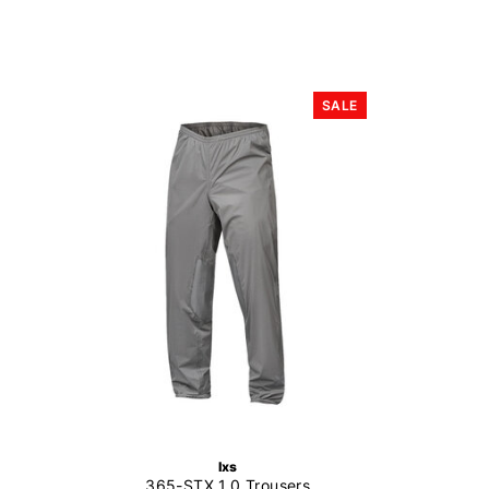
SALE
Ixs
365-STX 1.0 Trousers