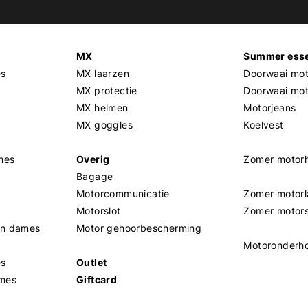
MX
Summer esse
es
MX laarzen
Doorwaai mot
MX protectie
Doorwaai mo
MX helmen
Motorjeans
MX goggles
Koelvest
mes
Overig
Zomer motor
Bagage
Motorcommunicatie
Zomer motorl
Motorslot
Zomer motor
en dames
Motor gehoorbescherming
Motoronderh
es
Outlet
mes
Giftcard