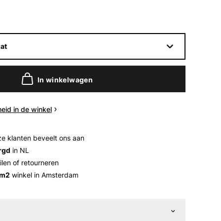
at
In winkelwagen
eid in de winkel
e klanten beveelt ons aan
rgd
in NL
ilen of retourneren
 m2
winkel in Amsterdam