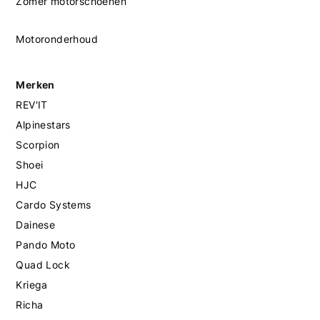
Zomer motorschoenen
Motoronderhoud
Merken
REV'IT
Alpinestars
Scorpion
Shoei
HJC
Cardo Systems
Dainese
Pando Moto
Quad Lock
Kriega
Richa