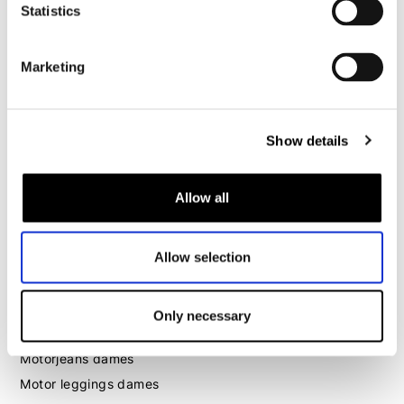
Motorhoodie heren
Statistics
Motorhelm heren
Marketing
Motorhandschoenen heren
Show details
Motorlaarzen heren
Motorschoenen heren
Allow all
Dames
Allow selection
Motorkleding dames
Motorjas dames
Motorbroek dames
Only necessary
Motorpak dames
Motorjeans dames
Motor leggings dames