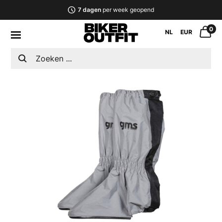
7 dagen
per week geopend
0
NL
EUR