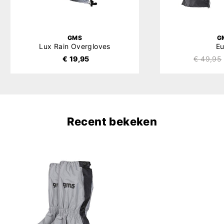
GMS
G
Lux Rain Overgloves
Eu
€ 19,95
€ 49,95
Recent bekeken