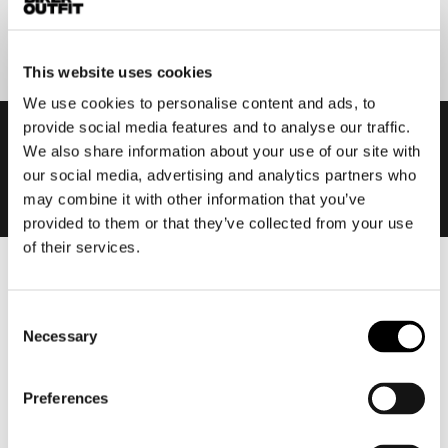
Aanmelden
This website uses cookies
We use cookies to personalise content and ads, to
provide social media features and to analyse our traffic.
We also share information about your use of our site with
our social media, advertising and analytics partners who
may combine it with other information that you’ve
provided to them or that they’ve collected from your use
of their services.
Heren
Motorkleding heren
Consent
Necessary
Selection
Motorjas heren
Motorbroek heren
Motorpak heren
Preferences
Motorjeans heren