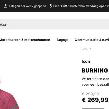
L
7 dagen
per week geopend
Biker Outfit Amsterdam:
vandaag open v
Motorlaarzen & motorschoenen
Bagage
Communicatie & navi
Home
Ixon
BURNING
Waterdichte dam
voor een betaalb
€ 299,99
€ 269,99