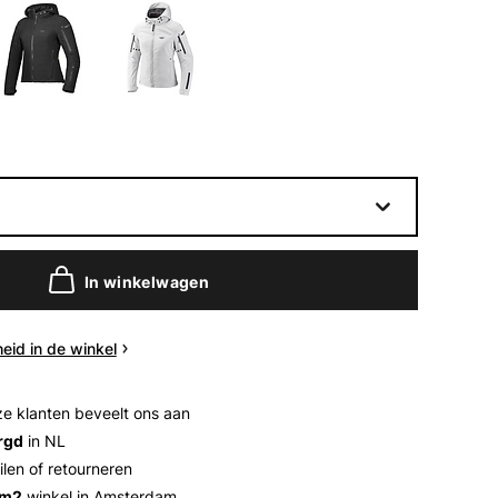
In winkelwagen
eid in de winkel
e klanten beveelt ons aan
rgd
in NL
ilen of retourneren
 m2
winkel in Amsterdam