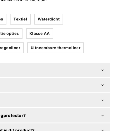
es
Textiel
Waterdicht
tie opties
Klasse AA
regenliner
Uitneembare thermoliner
ugprotector?
t is dit product?