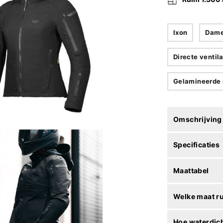
Ixon
Dam
Directe ventila
Gelamineerde 
Omschrijving
Specificaties
Maattabel
Welke maat r
Hoe waterdich