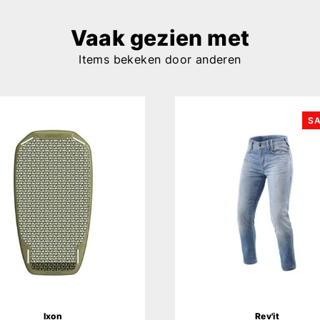
Vaak gezien met
Items bekeken door anderen
SA
Ixon
Rev'it