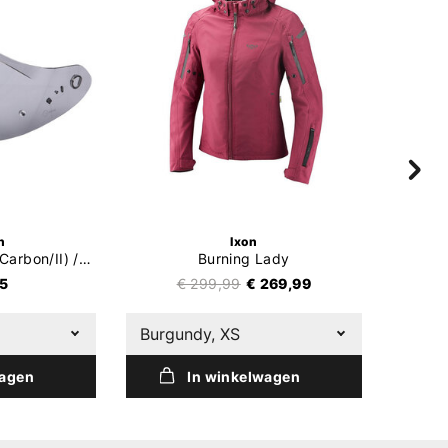
n
Ixon
EXO-1400 Air (Evo/Carbon/II) / EXO-R1 Air (Evo/Carbon) / EXO-520 Air (Evo) / EXO-391 Vizier
Burning Lady
95
€ 299,99
€ 269,99
Burgundy, XS
W25
wagen
In winkelwagen