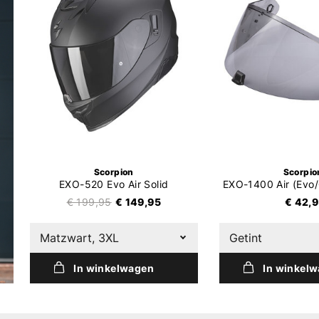
Scorpion
Scorpio
EXO-520 Evo Air Solid
€ 199,95
€ 149,95
€ 42,
Matzwart, 3XL
Getint
In winkelwagen
In winkel