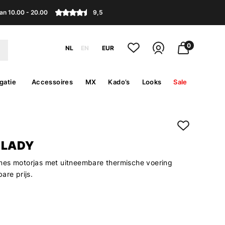
an 10.00 - 20.00
9,5
0
NL
EN
EUR
gatie
Accessoires
MX
Kado’s
Looks
Sale
 LADY
es motorjas met uitneembare thermische voering
are prijs.