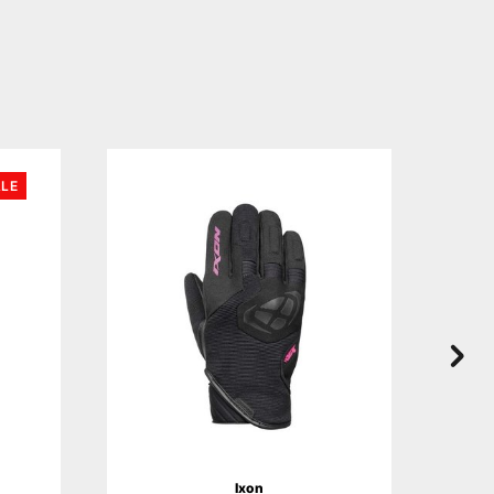
LE
Ixon