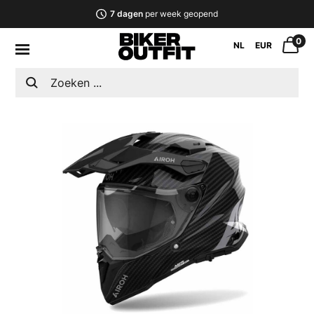
7 dagen
per week geopend
0
NL
EUR