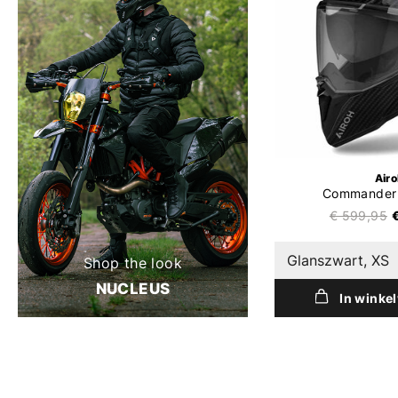
Air
Commander 
€ 599,95
Glanszwart, XS
Shop the look
NUCLEUS
In winke