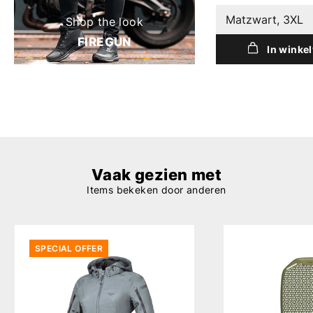
Matzwart, 3XL
Shop the look
FIREGUN
In winke
Vaak gezien met
Items bekeken door anderen
SPECIAL OFFER