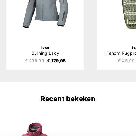
Ixon
I
Burning Lady
Fanom Rugpro
€ 299,99
€ 179,95
€ 45,99
Recent bekeken