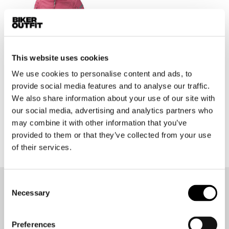
This website uses cookies
We use cookies to personalise content and ads, to
provide social media features and to analyse our traffic.
We also share information about your use of our site with
Ixon
Burning Lady
our social media, advertising and analytics partners who
€ 299,99
€ 269,99
may combine it with other information that you’ve
provided to them or that they’ve collected from your use
of their services.
Consent
Necessary
Op de hoogte blijven?
Selection
Geen zorgen, wij zullen je niet spammen
Preferences