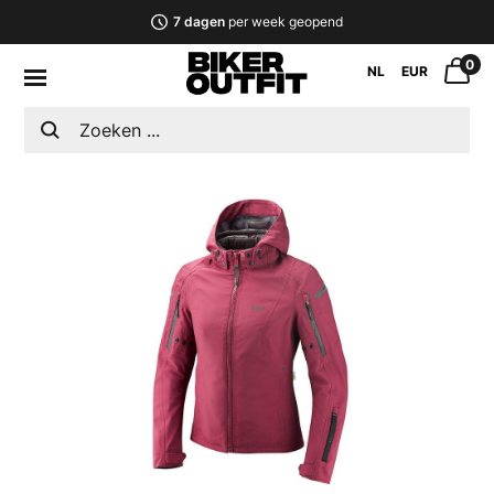
7 dagen
per week geopend
0
NL
EUR