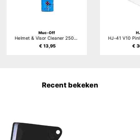
Muc-Off
H
Helmet & Visor Cleaner 250ml
€ 13,95
€ 3
Recent bekeken