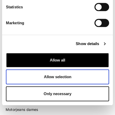
Motorjeans heren
Statistics
Motorhoodie heren
Motorhelm heren
Marketing
Motorhandschoenen heren
Show details
Motorlaarzen heren
Motorschoenen heren
Allow all
Dames
Allow selection
Motorkleding dames
Motorjas dames
Only necessary
Motorbroek dames
Motorpak dames
Motorjeans dames