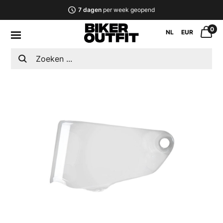
7 dagen
per week geopend
0
NL
EUR