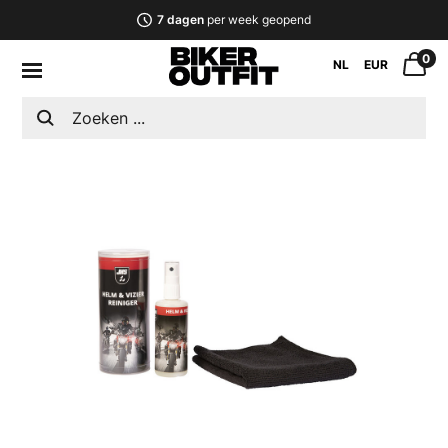
7 dagen
per week geopend
0
NL
EUR