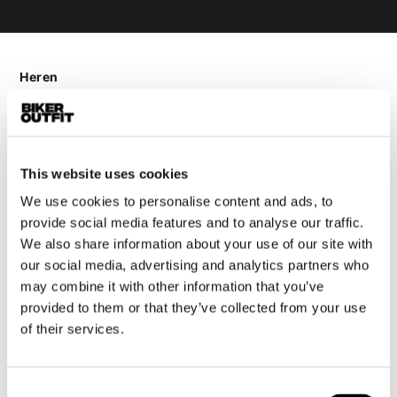
Heren
Motorkleding heren
Motorjas heren
Motorbroek heren
This website uses cookies
Motorpak heren
Motorjeans heren
We use cookies to personalise content and ads, to
provide social media features and to analyse our traffic.
Motorhoodie heren
We also share information about your use of our site with
our social media, advertising and analytics partners who
Motorhelm heren
may combine it with other information that you’ve
provided to them or that they’ve collected from your use
Motorhandschoenen heren
of their services.
Motorlaarzen heren
Consent
Motorschoenen heren