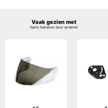
Vaak gezien met
Items bekeken door anderen
HJC
H