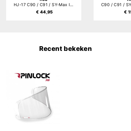
HJ-17 C90 / C91 / SY-Max III / IS-Max II Vizier
€ 44,95
€ 1
Recent bekeken