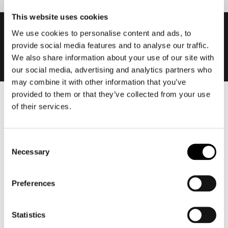
This website uses cookies
We use cookies to personalise content and ads, to
provide social media features and to analyse our traffic.
We also share information about your use of our site with
our social media, advertising and analytics partners who
may combine it with other information that you’ve
provided to them or that they’ve collected from your use
of their services.
Heren
Motorkleding heren
Motorjas heren
Consent
Motorbroek heren
Necessary
Selection
Motorpak heren
Motorjeans heren
Preferences
Motorhoodie heren
Statistics
Motorhelm heren