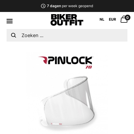
7 dagen
per week geopend
0
NL
EUR