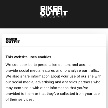
Heren
Motorkleding heren
Motorjas heren
This website uses cookies
Motorbroek heren
We use cookies to personalise content and ads, to
Motorpak heren
provide social media features and to analyse our traffic.
Motorjeans heren
We also share information about your use of our site with
Motorhoodie heren
our social media, advertising and analytics partners who
may combine it with other information that you’ve
provided to them or that they’ve collected from your use
Motorhelm heren
of their services.
Motorhandschoenen heren