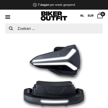
7 dagen
per week geopend
0
NL
EUR