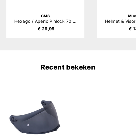
GMS
Muc
Hexago / Aperio Pinlock 70 (DKS002)
€ 29,95
€ 1
Recent bekeken