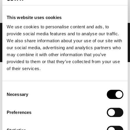
This website uses cookies
We use cookies to personalise content and ads, to
provide social media features and to analyse our traffic.
We also share information about your use of our site with
our social media, advertising and analytics partners who
may combine it with other information that you’ve
provided to them or that they’ve collected from your use
of their services.
Heren
Motorkleding heren
Consent
Motorjas heren
Necessary
Selection
Motorbroek heren
Motorpak heren
Preferences
Motorjeans heren
Motorhoodie heren