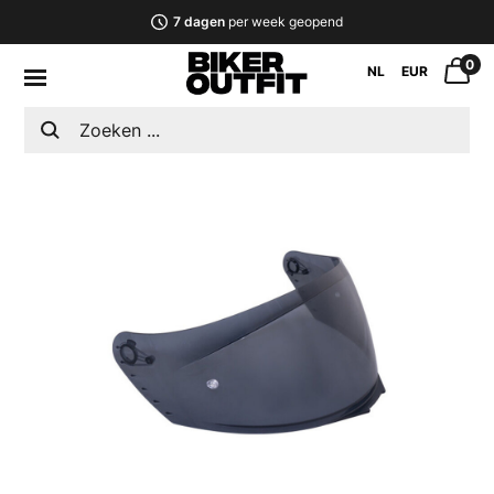
7 dagen
per week geopend
0
NL
EUR