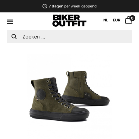
7 dagen
per week geopend
0
NL
EUR