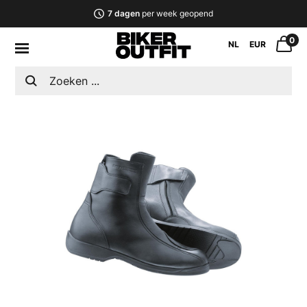
7 dagen
per week geopend
0
NL
EUR