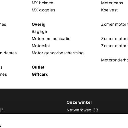
MX helmen
Motorjeans
MX goggles
Koelvest
mes
Overig
Zomer motor
Bagage
Motorcommunicatie
Zomer motorl
Motorslot
Zomer motor
en dames
Motor gehoorbescherming
Motoronderh
es
Outlet
mes
Giftcard
Onze winkel
j?
Netwerkweg 33
1033 MV Amsterdam
 Biker Outfit
s