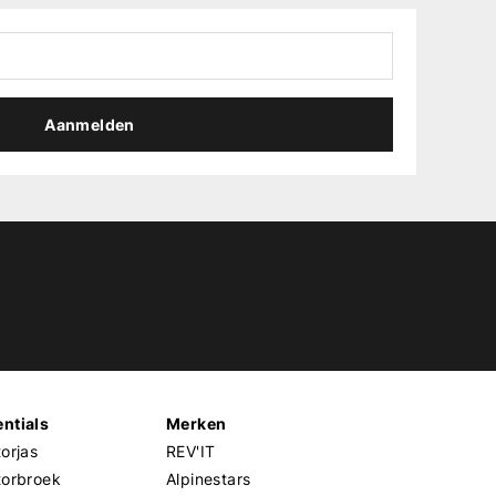
Aanmelden
ntials
Merken
orjas
REV'IT
torbroek
Alpinestars