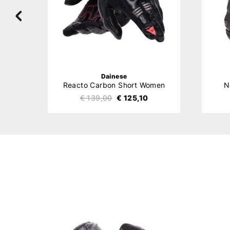
Dainese
n
Reacto Carbon Short Women
N
€ 139,00
€ 125,10