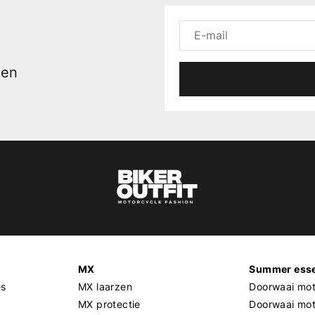
men
MX
Summer esse
es
MX laarzen
Doorwaai mot
MX protectie
Doorwaai mo