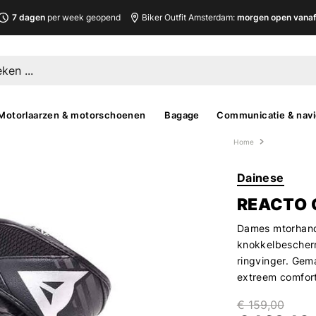
7 dagen
per week geopend
Biker Outfit Amsterdam:
morgen open vanaf 
Motorlaarzen & motorschoenen
Bagage
Communicatie & navi
Home
Dainese
REACTO 
Dames mtorhand
knokkelbescherm
ringvinger. Gem
extreem comfort
€ 159,00