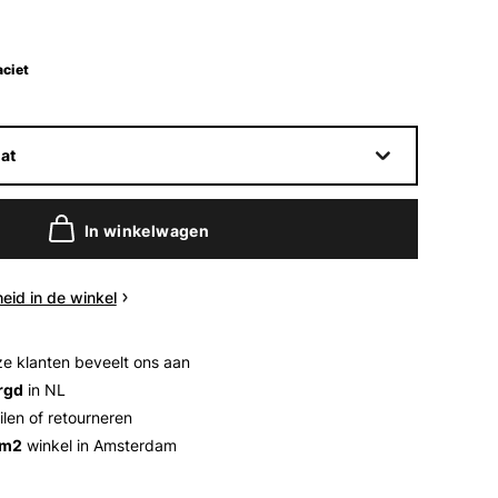
ciet
at
In winkelwagen
eid in de winkel
e klanten beveelt ons aan
rgd
in NL
ilen of retourneren
 m2
winkel in Amsterdam