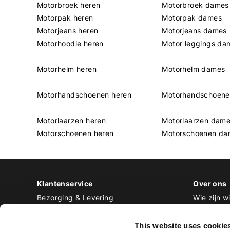
Motorbroek heren
Motorbroek dames
Motorpak heren
Motorpak dames
Motorjeans heren
Motorjeans dames
Motorhoodie heren
Motor leggings da
Motorhelm heren
Motorhelm dames
Motorhandschoenen heren
Motorhandschoen
Motorlaarzen heren
Motorlaarzen dam
Motorschoenen heren
Motorschoenen da
Klantenservice
Over ons
Bezorging & Levering
Wie zijn wi
Retourneren & Ruilen
Contact
Betalen
Werken bij
This website uses cookie