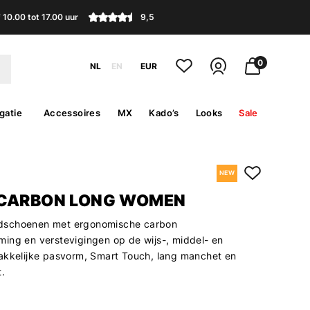
10.00 tot 17.00 uur
9,5
0
NL
EN
EUR
gatie
Accessoires
MX
Kado’s
Looks
Sale
NEW
CARBON LONG WOMEN
schoenen met ergonomische carbon
ing en verstevigingen op de wijs-, middel- en
akkelijke pasvorm, Smart Touch, lang manchet en
.