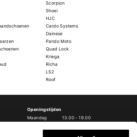
Scorpion
Shoei
HJC
handschoenen
Cardo Systems
Dainese
aarzen
Pando Moto
schoenen
Quad Lock
Kriega
oud
Richa
LS2
Roof
Openingstijden
Maandag
13.00
-
19.00
Dinsdag
10.00
-
19.00
Woensdag
10.00
-
19.00