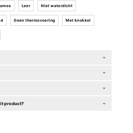
ames
Leer
Niet waterdicht
nd
Geen thermovoering
Met knokkel
it product?