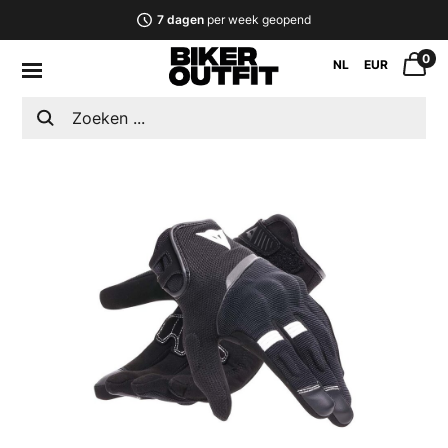
7 dagen
per week geopend
0
NL
EUR