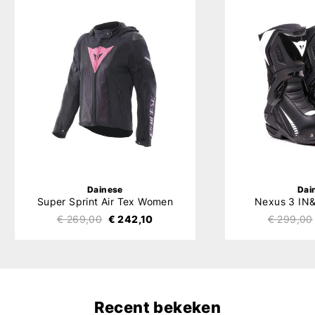
Dainese
Dai
Super Sprint Air Tex Women
Nexus 3 I
€ 269,00
€ 242,10
€ 299,00
Recent bekeken