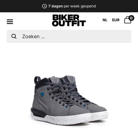
7 dagen
per week geopend
0
NL
EUR