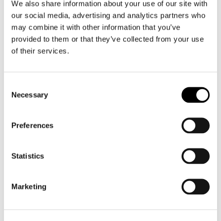
We also share information about your use of our site with
Motorkleding heren
our social media, advertising and analytics partners who
Motorjas heren
may combine it with other information that you’ve
provided to them or that they’ve collected from your use
Motorbroek heren
of their services.
Motorpak heren
Motorjeans heren
Motorhoodie heren
Consent
Necessary
Selection
Motorhelm heren
Preferences
Motorhandschoenen heren
Statistics
Motorlaarzen heren
Motorschoenen heren
Marketing
Dames
Motorkleding dames