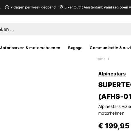
L
7 dagen
per week geopend
Biker Outfit Amsterdam:
vandaag open v
Motorlaarzen & motorschoenen
Bagage
Communicatie & navi
Home
Alpinestars
SUPERTE
(AFHS-0
Alpinestars vizi
motorhelmen
€ 199,95