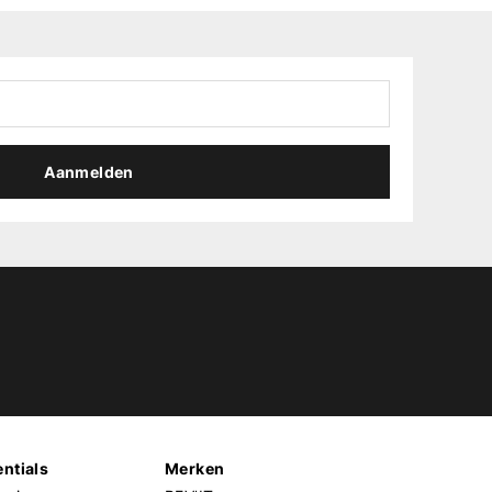
Aanmelden
ntials
Merken