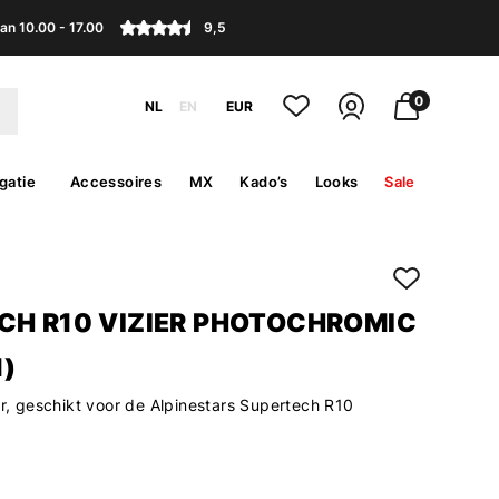
an 10.00 - 17.00
9,5
0
NL
EN
EUR
gatie
Accessoires
MX
Kado’s
Looks
Sale
CH R10 VIZIER PHOTOCHROMIC
1)
er, geschikt voor de Alpinestars Supertech R10