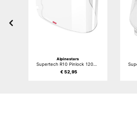
Alpinestars
ain
Supertech R10 Pinlock 120XLT (DKS514)
€ 52,95