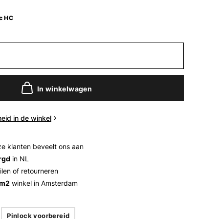
c HC
In winkelwagen
eid in de winkel
e klanten beveelt ons aan
rgd
in NL
ilen of retourneren
 m2
winkel in Amsterdam
Pinlock voorbereid