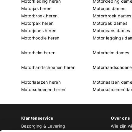
Motorkleding heren
Motorkleding dam
Motorjas heren
Motorjas dames
Motorbroek heren
Motorbroek dames
Motorpak heren
Motorpak dames
Motorjeans heren
Motorjeans dames
Motorhoodie heren
Motor leggings da
Motorhelm heren
Motorhelm dames
Motorhandschoenen heren
Motorhandschoen
Motorlaarzen heren
Motorlaarzen dam
Motorschoenen heren
Motorschoenen da
Klantenservice
Over ons
Bezorging & Levering
Wie zijn wi