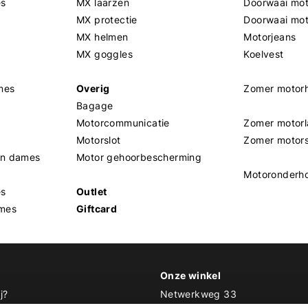
es
MX laarzen
Doorwaai mot
MX protectie
Doorwaai mo
MX helmen
Motorjeans
MX goggles
Koelvest
mes
Overig
Zomer motor
Bagage
Motorcommunicatie
Zomer motorl
Motorslot
Zomer motor
en dames
Motor gehoorbescherming
Motoronderh
es
Outlet
mes
Giftcard
Onze winkel
j?
Netwerkweg 33