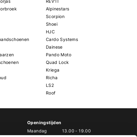
orjas
REV'IT
torbroek
Alpinestars
Scorpion
Shoei
HJC
handschoenen
Cardo Systems
Dainese
aarzen
Pando Moto
schoenen
Quad Lock
Kriega
oud
Richa
LS2
Roof
Openingstijden
Maandag
13.00
-
19.00