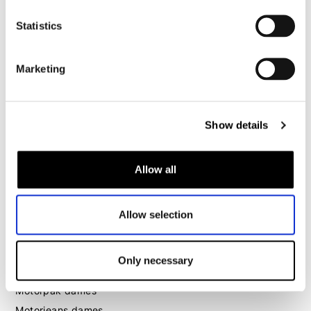
Motorjeans heren
Statistics
Motorhoodie heren
Marketing
Motorhelm heren
Motorhandschoenen heren
Show details
Motorlaarzen heren
Motorschoenen heren
Allow all
Dames
Allow selection
Motorkleding dames
Motorjas dames
Only necessary
Motorbroek dames
Motorpak dames
Motorjeans dames