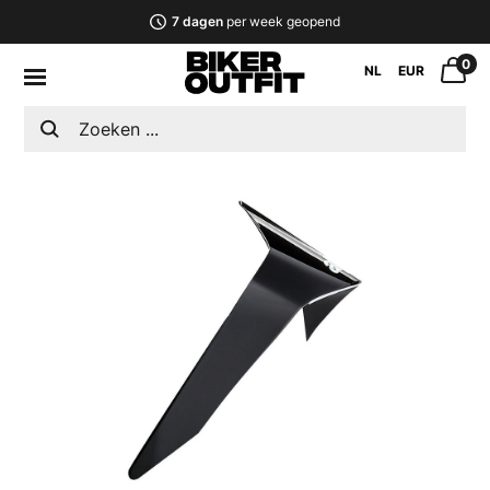
7 dagen
per week geopend
0
NL
EUR