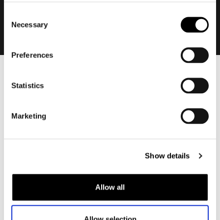
Consent
Necessary
Selection
Preferences
Heren
Statistics
Motorkleding heren
Motorjas heren
Marketing
Motorbroek heren
Motorpak heren
Motorjeans heren
Show details
Motorhoodie heren
Allow all
Motorhelm heren
Motorhandschoenen heren
Allow selection