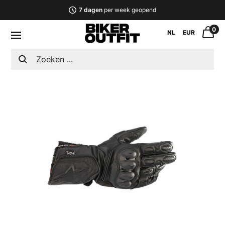
7 dagen
per week geopend
0
NL
EUR