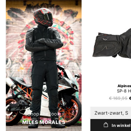
Alpine
SP-8 
€ 169,95
Zwart-zwart, S
Shop the look
MILES MORALES
In winke