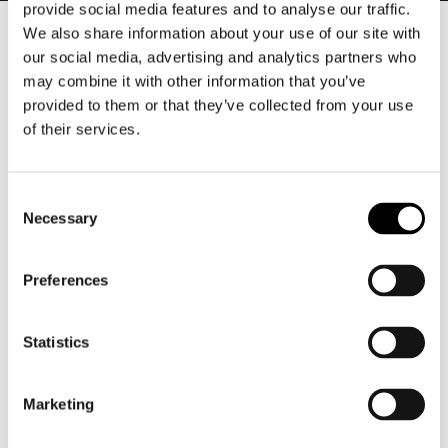
provide social media features and to analyse our traffic.
We also share information about your use of our site with
Heren
our social media, advertising and analytics partners who
Motorkleding heren
may combine it with other information that you’ve
provided to them or that they’ve collected from your use
Motorjas heren
of their services.
Motorbroek heren
Motorpak heren
Motorjeans heren
Consent
Motorhoodie heren
Necessary
Selection
Motorhelm heren
Preferences
Motorhandschoenen heren
Statistics
Motorlaarzen heren
Marketing
Motorschoenen heren