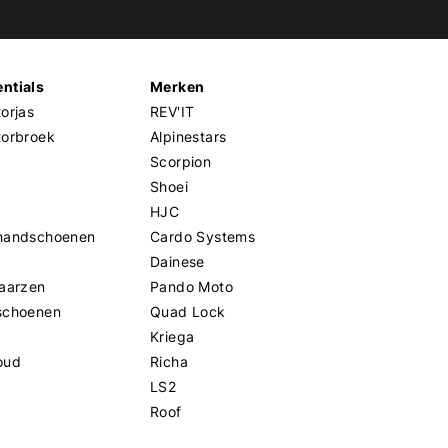
ntials
Merken
orjas
REV'IT
torbroek
Alpinestars
Scorpion
Shoei
HJC
handschoenen
Cardo Systems
Dainese
aarzen
Pando Moto
schoenen
Quad Lock
Kriega
oud
Richa
LS2
Roof