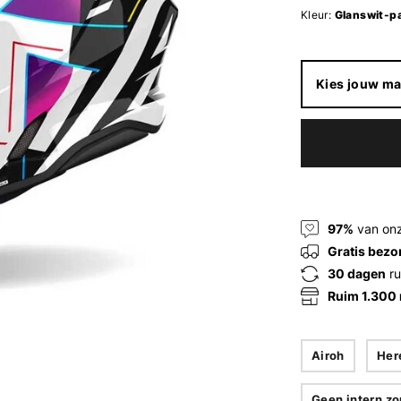
Kleur:
Glanswit-p
Kies jouw ma
97%
van onz
Gratis bezo
30 dagen
ru
Ruim 1.300
Airoh
Her
Geen intern zo