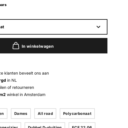
aars
at
In winkelwagen
e klanten beveelt ons aan
rgd
in NL
ilen of retourneren
 m2
winkel in Amsterdam
en
Dames
All road
Polycarbonaat
nnevizier
Dubbel D-sluiting
ECE 22.06