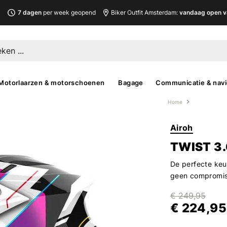
L
7 dagen
per week geopend
Biker Outfit Amsterdam:
vandaag open v
Motorlaarzen & motorschoenen
Bagage
Communicatie & navi
Home
Airoh
TWIST 3
De perfecte keu
geen compromis w
€ 249,95
€ 224,95