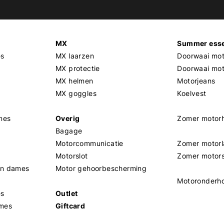
MX
Summer esse
es
MX laarzen
Doorwaai mot
MX protectie
Doorwaai mo
MX helmen
Motorjeans
MX goggles
Koelvest
mes
Overig
Zomer motor
Bagage
Motorcommunicatie
Zomer motorl
Motorslot
Zomer motor
en dames
Motor gehoorbescherming
Motoronderh
es
Outlet
mes
Giftcard