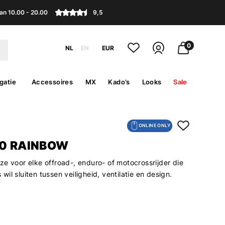
an 10.00 - 20.00
9,5
0
NL
EN
EUR
gatie
Accessoires
MX
Kado’s
Looks
Sale
ONLINE ONLY
.0 RAINBOW
ze voor elke offroad-, enduro- of motocrossrijder die
il sluiten tussen veiligheid, ventilatie en design.