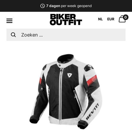
7 dagen
per week geopend
0
NL
EUR