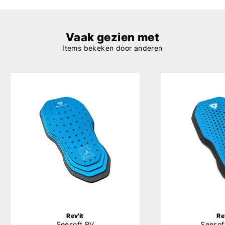
Vaak gezien met
Items bekeken door anderen
Rev'it
Re
Seesoft RV
Seesof