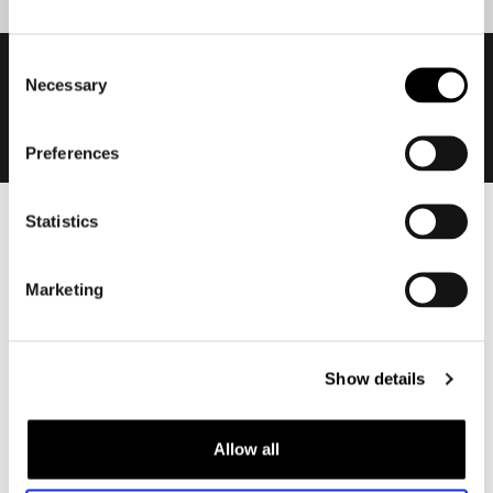
Consent
Necessary
Selection
Preferences
Statistics
Heren
Motorkleding heren
Marketing
Motorjas heren
Motorbroek heren
Motorpak heren
Show details
Motorjeans heren
Motorhoodie heren
Allow all
Motorhelm heren