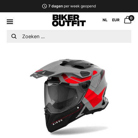
7 dagen
per week geopend
0
NL
EUR