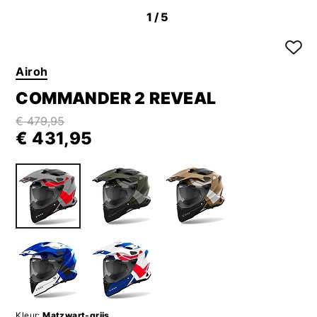
1
/5
Airoh
COMMANDER 2 REVEAL
€ 479,95
€ 431,95
Kleur:
Matzwart-grijs