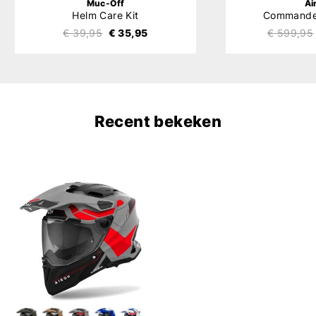
Muc-Off
Ai
Helm Care Kit
Commande
€ 39,95
€ 35,95
€ 599,95
Recent bekeken