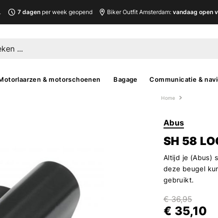
L
7 dagen
per week geopend
Biker Outfit Amsterdam:
vandaag open v
Motorlaarzen & motorschoenen
Bagage
Communicatie & navi
Home
Abus
SH 58 LO
Altijd je (Abus) 
deze beugel kun 
gebruikt.
€ 36,95
€ 35,10