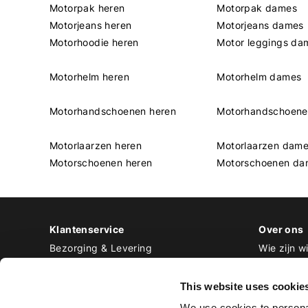
Motorpak heren
Motorpak dames
Motorjeans heren
Motorjeans dames
Motorhoodie heren
Motor leggings da
Motorhelm heren
Motorhelm dames
Motorhandschoenen heren
Motorhandschoen
Motorlaarzen heren
Motorlaarzen dam
Motorschoenen heren
Motorschoenen da
Klantenservice
Over ons
Bezorging & Levering
Wie zijn wi
Retourneren & Ruilen
Contact
Betalen
Werken bij
This website uses cookie
Bestellen & Voorraad
We use cookies to personal