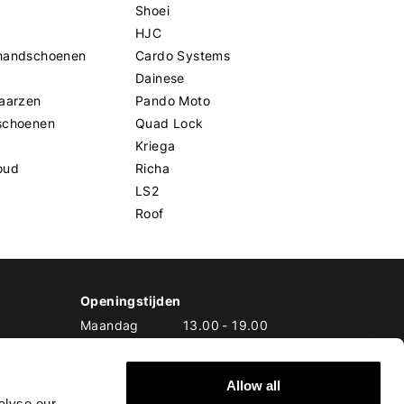
Shoei
HJC
handschoenen
Cardo Systems
Dainese
aarzen
Pando Moto
schoenen
Quad Lock
Kriega
oud
Richa
LS2
Roof
Openingstijden
Maandag
13.00
-
19.00
Dinsdag
10.00
-
19.00
Woensdag
10.00
-
19.00
Donderdag
10.00
-
20.00
Allow all
alyse our