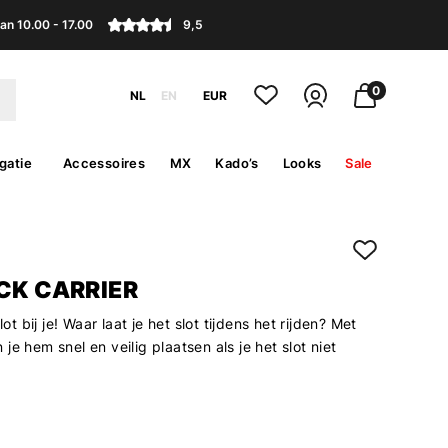
an 10.00 - 17.00
9,5
0
NL
EN
EUR
gatie
Accessoires
MX
Kado’s
Looks
Sale
CK CARRIER
slot bij je! Waar laat je het slot tijdens het rijden? Met
je hem snel en veilig plaatsen als je het slot niet