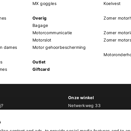
MX goggles
Koelvest
mes
Overig
Zomer motor
Bagage
Motorcommunicatie
Zomer motorl
Motorslot
Zomer motor
en dames
Motor gehoorbescherming
Motoronderh
es
Outlet
mes
Giftcard
Onze winkel
j?
Netwerkweg 33
1033 MV Amsterdam
 Biker Outfit
s
E
info@bikeroutfit.nl
ise content and ads, to provide social media features and to an