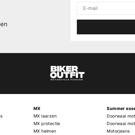
men
MX
Summer esse
es
MX laarzen
Doorwaai mot
MX protectie
Doorwaai mo
MX helmen
Motorjeans