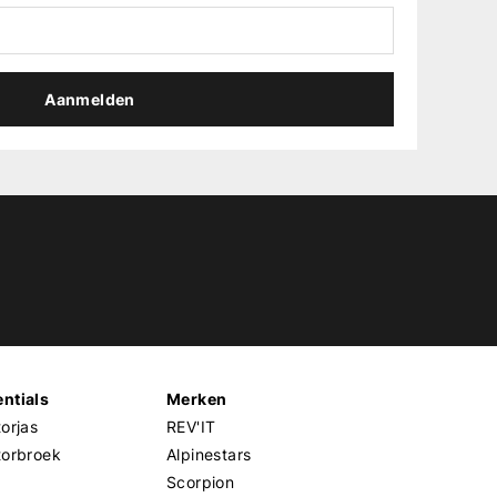
Aanmelden
ntials
Merken
orjas
REV'IT
torbroek
Alpinestars
Scorpion