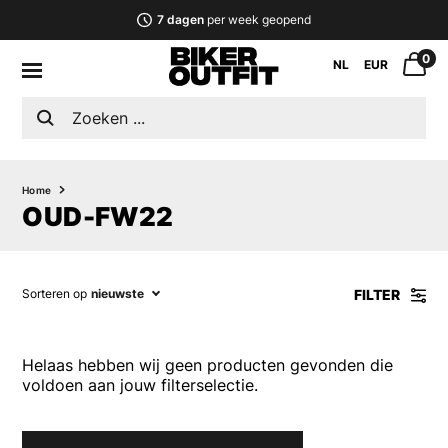
7 dagen
per week geopend
0
NL
EUR
Home
OUD-FW22
FILTER
Sorteren op
nieuwste
Helaas hebben wij geen producten gevonden die
voldoen aan jouw filterselectie.