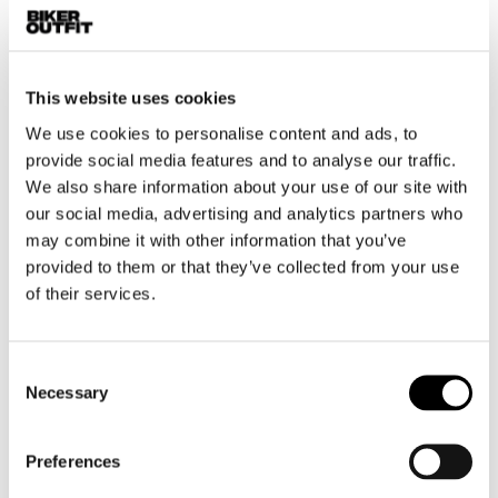
Motor leggings dames
Motorhelm dames
This website uses cookies
Motorhandschoenen dames
We use cookies to personalise content and ads, to
provide social media features and to analyse our traffic.
We also share information about your use of our site with
Motorlaarzen dames
our social media, advertising and analytics partners who
Motorschoenen dames
may combine it with other information that you’ve
provided to them or that they’ve collected from your use
MX
of their services.
MX laarzen
MX protectie
Consent
MX helmen
Necessary
Selection
MX goggles
Preferences
Overig