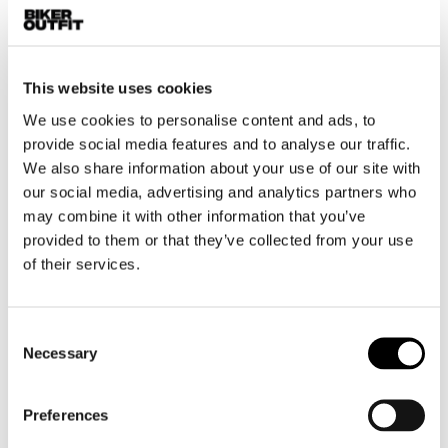
Motor leggings dames
Motorhelm dames
This website uses cookies
Motorhandschoenen dames
We use cookies to personalise content and ads, to
provide social media features and to analyse our traffic.
We also share information about your use of our site with
Motorlaarzen dames
our social media, advertising and analytics partners who
Motorschoenen dames
may combine it with other information that you’ve
provided to them or that they’ve collected from your use
MX
of their services.
MX laarzen
MX protectie
Consent
MX helmen
Necessary
Selection
MX goggles
Preferences
Overig