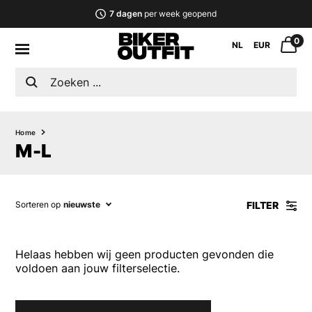
7 dagen
per week geopend
0
NL
EUR
Home
M-L
FILTER
Sorteren op
nieuwste
Helaas hebben wij geen producten gevonden die
voldoen aan jouw filterselectie.