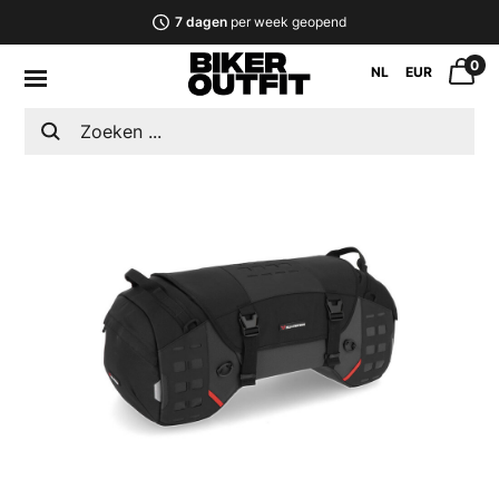
7 dagen
per week geopend
0
NL
EUR