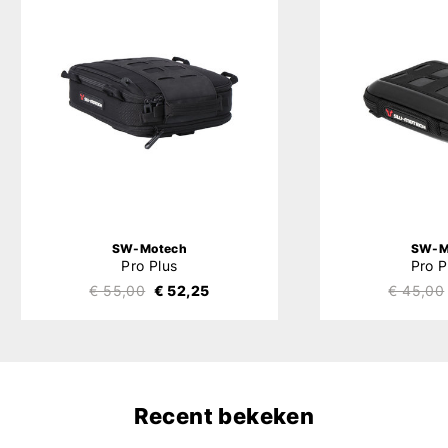
SW-Motech
SW-M
Pro Plus
Pro 
€ 55,00
€ 52,25
€ 45,00
Recent bekeken