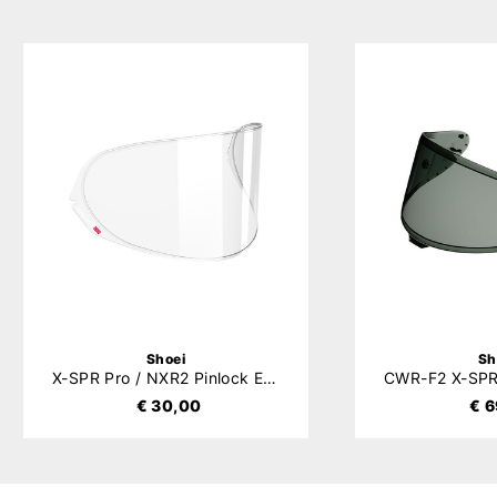
Shoei
Sh
X-SPR Pro / NXR2 Pinlock Evo (DKS304)
€ 30,00
€ 6