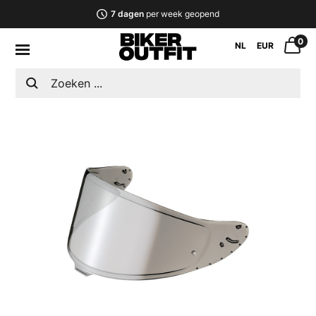
7 dagen
per week geopend
0
NL
EUR