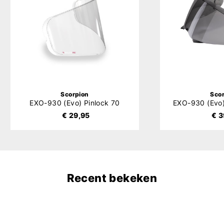
Scorpion
Sco
EXO-930 (Evo) Pinlock 70
€ 29,95
€ 3
Recent bekeken