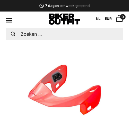
7 dagen
per week geopend
0
NL
EUR